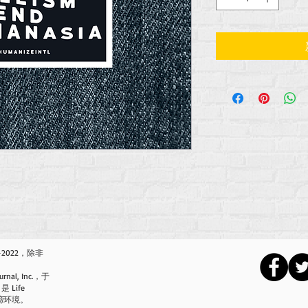
2-2022，除非
urnal, Inc.，于
是 Life
商
环境。