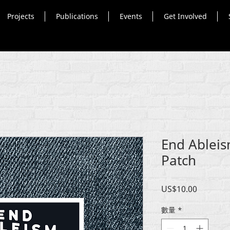
Projects
Publications
Events
Get Involved
End Ableis
Patch
價
US$10.00
格
數量
*