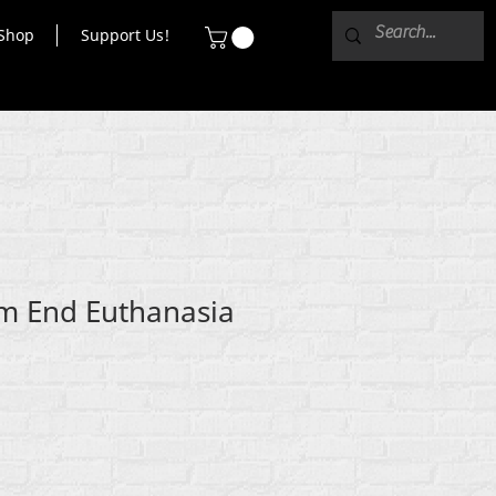
Shop
Support Us!
m End Euthanasia