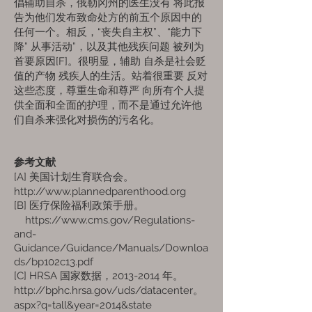
倡辅助自杀，俄勒冈州的医生没有
将此报
告为他们发布致命处方的前五个原因中的
任何一个。相反，“丧失自主权”、“能力下
降”
从事活动”，以及其他残疾问题
被列为
首要原因[F]。很明显，辅助
自杀是社会贬
值的产物
残疾人的生活。站着很重要
反对
这些态度，尊重生命和尊严
向所有个人提
供全面和全面的护理，而不是通过允许他
们自杀来强化对损伤的污名化。
参考文献
[A] 美国计划生育联合会。
http://www.plannedparenthood.org
[B] 医疗保险福利政策手册。
https://www.cms.gov/Regulations-
and-
Guidance/Guidance/Manuals/Downloa
ds/bp102c13.pdf
[C] HRSA 国家数据，2013-2014 年。
http://bphc.hrsa.gov/uds/datacenter
。
aspx?q=tall&year=2014&state