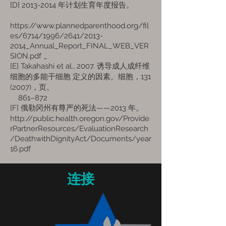
[D]
2013-2014
年计划生育年度报告。
https://www.plannedparenthood.org/fil
es/6714/1996/2641/2013-
2014_Annual_Report_FINAL_WEB_VER
SION.pdf
_
[E] Takahashi et al., 2007. 诱导成人成纤维
细胞的多能干细胞
定义的因素。细胞，131
(2007)，页。
861–872
[F] 俄勒冈州有尊严的死法——2013 年。
http://public.health.oregon.gov/Provide
rPartnerResources/EvaluationResearch
/DeathwithDignityAct/Documents/year
16.pdf
连接