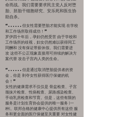
命而战。我们需要要求民主党人反对堕
胎、胚胎干细胞研究、安乐死和医生协
助自杀。
“......但女性需要堕胎才能实现
在学校
和工作场所取得成功！”
罗伊四十年后，孕妇仍然受苦
由于学校和
工作场所的歧视，妇女仍然难以获得同工
同酬和
没有保证带薪休假。我们需要进
攻
这些不公正现象直接用可持续的解决方
案代替
攻击子宫内人类的生命。
“......但是通过取消堕胎提供者的资
金，你是
剥夺女性获得医疗保健的机
会！”
女性的健康需求不仅仅是
骨盆检查、子宫
颈抹片检查、性病检查、尿路感染检查、
手动乳房检查和节育。但是，这些有限的
服务是计划生育协会提供的唯一服务
[一
种]。联邦合格的健康中心提供所有这些
服
务和更全面的医疗保健至关重要
对女性健