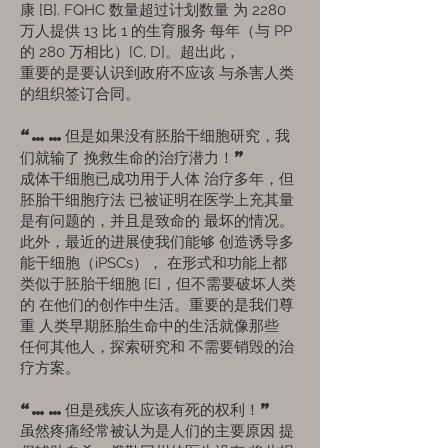
康 [B]. FQHC 数量超过计划数量
为 2280
万人提供 13 比 1 的生育服务
每年（与 PP
的 280 万相比）[C, D]。超出此，
重要的是要认识到政府不应该
与杀害人类
的组织签订合同。
“……但是如果没有胚胎干细胞研究，我
们就输了
挽救生命的治疗潜力！”
成体干细胞已成功用于人体
治疗多年，但
胚胎干细胞疗法
已被证明在医学上充其量
是有问题的，并且是致命的
最坏的情况。
此外，最近的进展使我们能够
创造诱导多
能干细胞（iPSCs），
在形式和功能上都
类似于胚胎干细胞 [E]，但不需要破坏人类
的
在他们的创作中生活。重要的是我们尊
重
人类早期胚胎生命中的生活就像那些
任何其他人，探索研究和
不需要销毁的治
疗方案。
“……但是残疾人应该有死的权利！”
虽然疼痛经常被认为是人们的主要原因
提