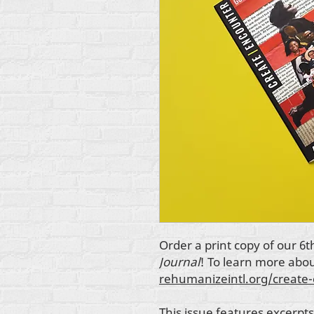
Order a print copy of our 6t
Journal
! To learn more abo
rehumanizeintl.org/create
This issue features excerpts