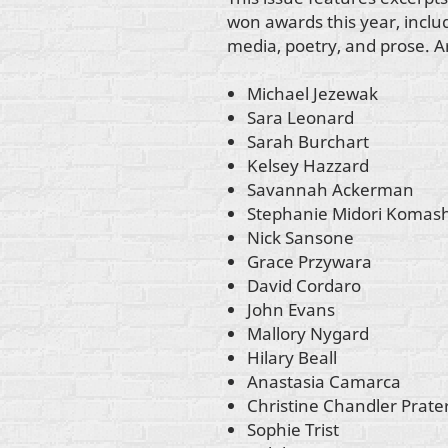
won awards this year, inclu
media, poetry, and prose. Ar
Michael Jezewak
Sara Leonard
Sarah Burchart
Kelsey Hazzard
Savannah Ackerman
Stephanie Midori Komas
Nick Sansone
Grace Przywara
David Cordaro
John Evans
Mallory Nygard
Hilary Beall
Anastasia Camarca
Christine Chandler Prate
Sophie Trist