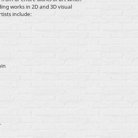
ding works in 2D and 3D visual
tists include:
hin
r