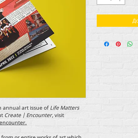
До
h annual art issue of
Life Matters
ut
Create | Encounter
, visit
-encounter.
 from or entire works of art which