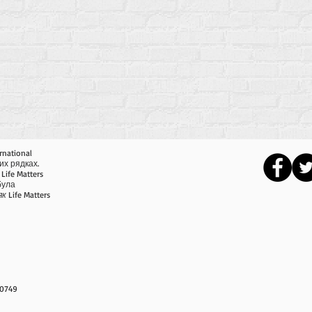
rnational
их рядках.
Life Matters
 була
як
Life Matters
-0749