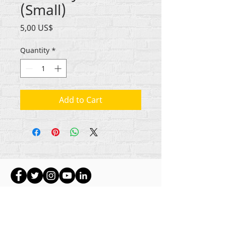
(Small)
Price
5,00 US$
Quantity
*
Add to Cart
Ауторска права на сав садржај Рехуманизе
Интернатионал
2012-2022
, осим ако није
другачије назначено у ауторским редовима.
Рехуманизе Интернатионал је раније
пословао као Лифе Маттерс Јоурнал, Инц.,