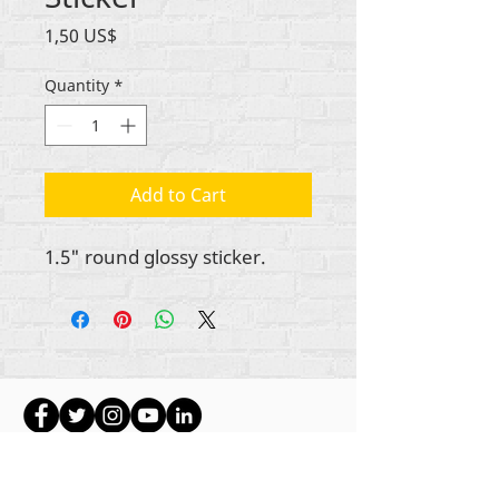
Price
1,50 US$
Quantity
*
Add to Cart
1.5" round glossy sticker.
Ауторска права на сав садржај Рехуманизе
Интернатионал
2012-2022
, осим ако није
другачије назначено у ауторским редовима.