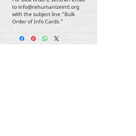
to info@rehumanizeintl.org
with the subject line "Bulk
Order of Info Cards."
Ауторска права на сав садржај Рехуманизе
Интернатионал
2012-2022
, осим ако није
другачије назначено у ауторским редовима.
Рехуманизе Интернатионал је раније
пословао као Лифе Маттерс Јоурнал, Инц.,
2011-2017
. Рехуманизе Интернатионал је
регистровано
Доинг Бусинесс као
име Лифе
Маттерс Јоурнал Инц. од
2017-2021
.
Рехуманизе Интернатионал
309 Смитхфиелд Стреет СТЕ 210
Питсбург, ПА 15222