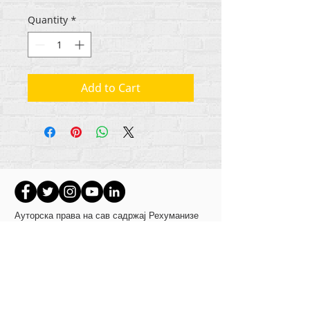
Quantity
*
Add to Cart
Ауторска права на сав садржај Рехуманизе
Интернатионал
2012-2022
, осим ако није
другачије назначено у ауторским редовима.
Рехуманизе Интернатионал је раније
пословао као Лифе Маттерс Јоурнал, Инц.,
2011-2017
. Рехуманизе Интернатионал је
регистровано
Доинг Бусинесс као
име Лифе
Маттерс Јоурнал Инц. од
2017-2021
.