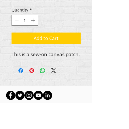
Quantity
*
Add to Cart
This is a sew-on canvas patch.
Ауторска права на сав садржај Рехуманизе
Интернатионал
2012-2022
, осим ако није
другачије назначено у ауторским редовима.
Рехуманизе Интернатионал је раније
пословао као Лифе Маттерс Јоурнал, Инц.,
2011-2017
. Рехуманизе Интернатионал је