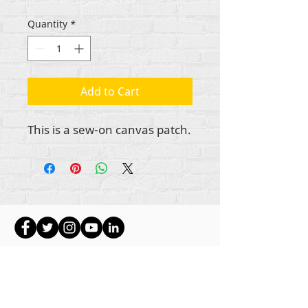
Quantity
*
Add to Cart
This is a sew-on canvas patch.
Ауторска права на сав садржај Рехуманизе
Интернатионал
2012-2022
, осим ако није
другачије назначено у ауторским редовима.
Рехуманизе Интернатионал је раније
пословао као Лифе Маттерс Јоурнал, Инц.,
2011-2017
. Рехуманизе Интернатионал је