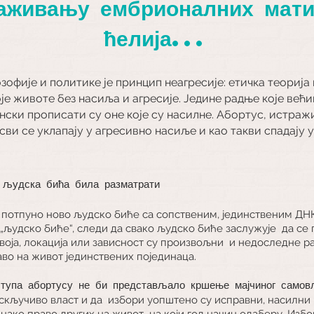
аживању ембрионалних мати
ћелија...
фије и политике је принцип неагресије: етичка теорија 
је животе без насиља и агресије. Једине радње које већ
конски прописати су оне које су насилне. Абортус, истр
 сви се уклапају у агресивно насиље и као такви спадају 
 људска бића била
разматрати
е потпуно ново људско биће са сопственим, јединственим ДНК.
„људско биће“, следи да свако људско биће заслужује
да се
воја, локација или зависност су произвољни
и недоследне ра
аво на живот јединствених појединаца.
ступа абортусу не би представљало кршење мајчиног само
скључиво власт и да
избори уопштено су исправни, насилни 
днако право других на живот
на који год начин одаберу. Избо