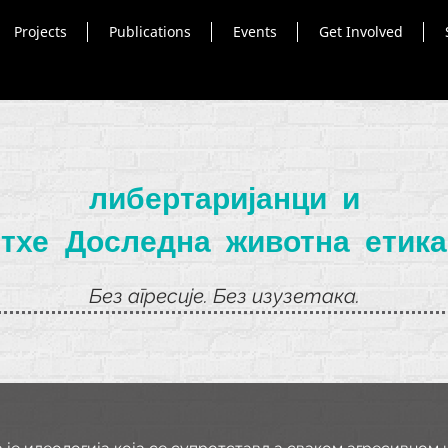
Projects
Publications
Events
Get Involved
либертаријанци и
тхе
Доследна животна етика
Без агресије. Без изузетака.