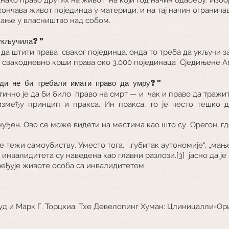
ончава живот појединца у материци, и на тај начин ограничав
шање у власништво над собом.
 укључила?"
 да штити права
сваког појединца, онда то треба да укључи 
свакодневно крши права око 3.000 појединаца
Сједињене А
иди не би требали имати право да умру?"
гично је да би било
право на смрт — и
чак и право да тражи
између
принцип
и
пракса.
Ин
пракса,
то
је
често
тешко
д
инуђен. Ово се може видети на местима као што су
Орегон, гд
е тежи самоубиству. Уместо тога,
„губитак аутономије“, „ма
 инвалидитета су наведена као главни разлози.[3]
јасно да ј
еђује животе особа са инвалидитетом.
сауд и Марк Г. Торцхиа. Тхе Девелопинг Хуман: Цлиницалли-О