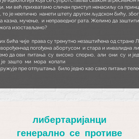
 је идеологија која се супротставља сваком агресивном
и, ми већ прихватамо сличан приступ ненасиљу са принц
 то је неетично
нанети штету другом људском бићу, због
а казна, мучење,
и неправедног рата. Желимо да заштит
некога изостављамо?
их бића чије
права су тренутно незаштићена од стране 
оворођенчад погођена абортусом
и стара и инвалидна л
емо да ови
питања
су
високо
спорно,
али
они
су
и је
је
зашто
ми
мора
копати
окружује пре отпуштања
било једно као само питање теле
либертаријанци
генерално се противе