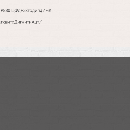
ЛР880
ЦФдРЗхгодип4ИмК
атхвитхДигнитиАцт/