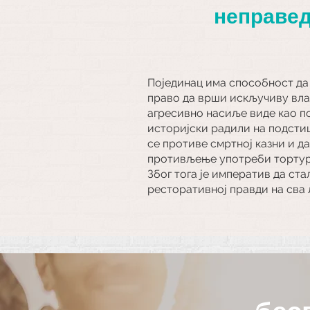
неправе
Појединац има способност да
право да врши искључиву вла
агресивно насиље виде као по
историјски радили на подсти
се противе смртној казни и д
противљење употреби тортуре
Због тога је императив да ст
ресторативној правди на сва 