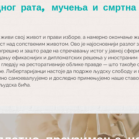
дног рата, мучења и
смртна
 живи свој живот и прави изборе, а намерно окончање 
ст над сопственим животом. Ово је најосновнији разлог
грешно и зашто раде на спречавању истог у јавној сфер
цању ефикаснијих и дипломатских решења у иностраним с
а гледају на ресторативније облике правде — што такођ
. Либертаријанци настоје да подрже људску слободу и п
ално самоевалуујемо и доследно примењујемо наше ставо
људска бића.