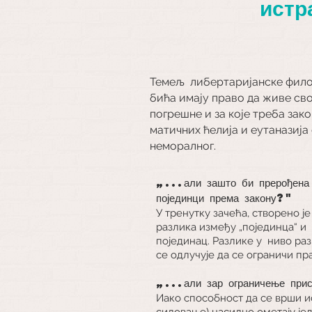
истр
Темељ либертаријанске филозо
бића имају право да живе сво
погрешне и за које треба за
матичних ћелија и еутаназија
неморалног.
„...али зашто би прерођена
појединци према закону?"
У тренутку зачећа, створено ј
разлика између „појединца“ и
појединац. Разлике у
ниво раз
се одлучује да се ограничи пр
„...али зар ограничење при
Иако способност да се врши и
силовање) насилно ометају је