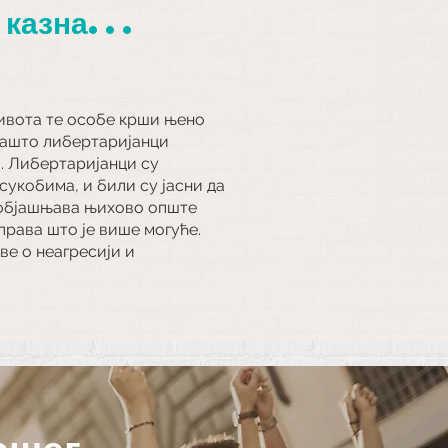
 казна...
живота те особе крши њено
 зашто либертаријанци
и. Либертаријанци су
укобима, и били су јасни да
е објашњава њихово опште
рава што је више могуће.
ве о неагресији и