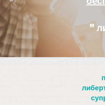
бес
"л
либер
суп