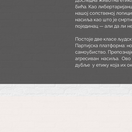
Доследна животна етика
бића. Као либертаријанц
нашој сопственој логици,
насиља као што је смртн
појединац — али да ли 
Постоје две класе људск
Партијска платформа: н
самоубиство. Препознај
агресиван
насиља.
Ово
дубље
у етику која их 