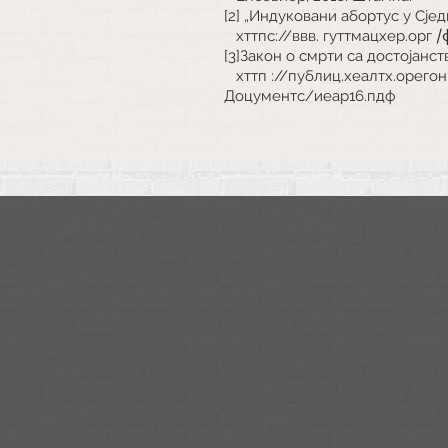
[2] „Индуковани абортус у Сј
/
хттпс://ввв.
гуттмацхер.орг
[3]Закон о смрти са достојанст
хттп
://публиц.хеалтх.орег
Доцументс/иеар16.пдф