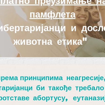
платно преузимање н
памфлета
ибертаријанци и досл
животна етика"
према
принципима неагресије
таријанци би такође требало
ротставе абортусу, еутанази