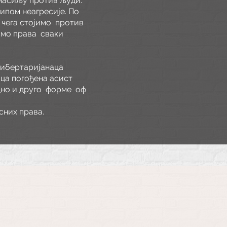
 насиљу против људи.
ипом неагресије. По
 чега стојимо
против
имо права
сваки
Либертаријанаца
ица погођена асист
дно и друго
форме
оф
сних права.