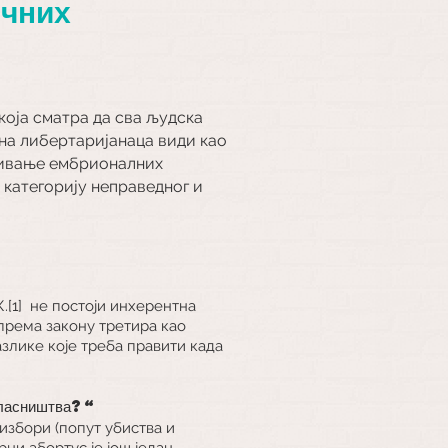
чних
која сматра да сва људска
ина либертаријанаца види као
аживање ембрионалних
у категорију неправедног и
[1]
не постоји инхерентна
 према закону третира као
злике које треба правити када
власништва?“
избори (попут убиства и
рни абортус је још један