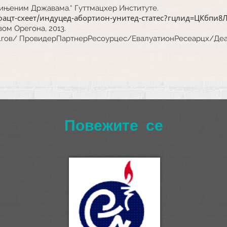
едињеним Државама.“ Гуттмацхер Институте.
фацт-схеет/индуцед-абортион-унитед-статес?гцлид=ЦКбпи8
вом Орегона, 2013.
он.гов/ ПровидерПартнерРесоурцес/ЕвалуатионРесеарцх/Де
Повежите се