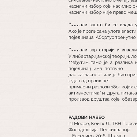
насилни избор који насилно ок
насилни избор није право ме
"...али зашто би се влада
Ако је прописана улога власти
појединаца. Абортус тренутно
"...али зар старији и инвал
У либертаријанској теорији, ло
Међутим, тамо
је
а
разлика
појединац
има
потпуно
дао сагласност или је био пр
један од првих пет
примарни разлози због којих с
активностима“ и
друга питања
производ друштва које
обезвр
РАДОВИ НАВЕО
[1] Мооре, Кеитх Л., ТВН Пер
Филаделфија, Пенсилванија:
Елсевиер, 2016. Штампа.