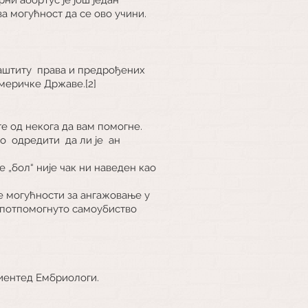
а могућност да се ово учини.
заштиту
права и предрођених
меричке Државе.[2]
те од некога да вам помогне.
о
одредити
да ли је
ан
е „бол“ није чак ни наведен као
ње могућности за ангажовање у
е потпомогнуто самоубиство
риентед Ембриологи.