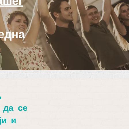
ашег
една
,
 да се
ји и