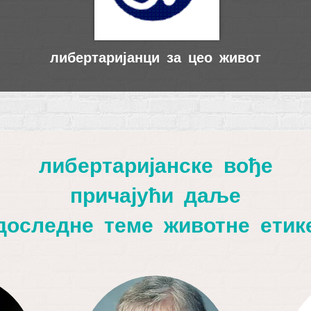
либертаријанци за цео живот
либертаријанске вође
причајући даље
доследне теме животне етик