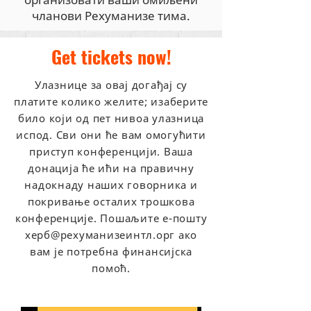
чланови Рехуманизе тима.
Get tickets now!
Улазнице за овај догађај су
платите колико желите; изаберите
било који од пет нивоа улазница
испод. Сви они ће вам омогућити
приступ конференцији. Ваша
донација ће ићи на правичну
надокнаду наших говорника и
покривање осталих трошкова
конференције. Пошаљите е-пошту
херб@рехуманизеинтл.орг ако
вам је потребна финансијска
помоћ.