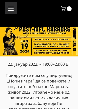
22. јануар 2022. – 19:00–23:00 ЕТ
Придружите нам се у виртуелној
„Ноћи игара“ да се повежете и
опустите ноћ након Марша за
живот 2022. Играћемо неке од
ваших омиљених класичних
игара за забаву које ће
организовати ваши омиљени