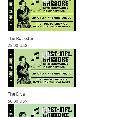
The Rockstar
Price
25,00 US$
The Diva
Price
50,00 US$