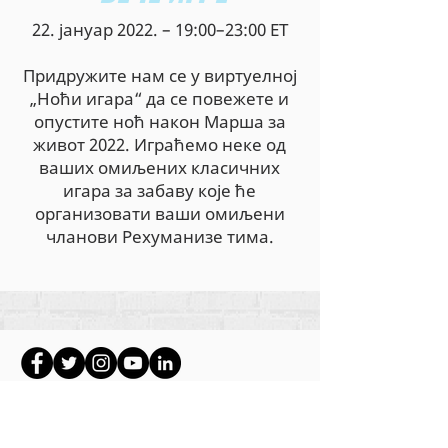
22. јануар 2022. – 19:00–23:00 ЕТ
Придружите нам се у виртуелној
„Ноћи игара“ да се повежете и
опустите ноћ након Марша за
живот 2022. Играћемо неке од
ваших омиљених класичних
игара за забаву које ће
организовати ваши омиљени
чланови Рехуманизе тима.
Ауторска права на сав садржај Рехуманизе
Интернатионал
2012-2022
, осим ако није
другачије назначено у ауторским редовима.
Рехуманизе Интернатионал је раније