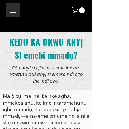
KEDU KA OKWU ANYỊ
SI emebi mmadụ?
Otú anyị si eji asụsụ eme ihe na-
emetụta otú anyị si emeso ndị ọzọ
ihe ndị ọzọ.
Ma ọ̀ bụ ime ihe ike nke agha,
mmekpa ahụ́, ite ime, ntaramahụhụ
igbu mmadụ, euthanasia, ịzụ ahịa
mmadụ—a na-eme omume ndị a nile
site n’okwu na-eweda mmadụ ala