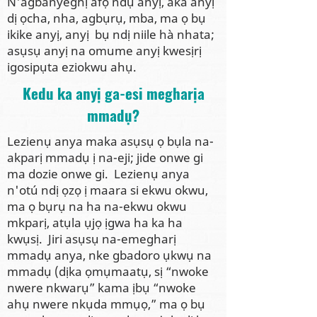
N'agbanyeghị afọ ndụ anyị, aka anyị
dị ọcha, nha, agbụrụ, mba, ma ọ bụ
ikike anyị, anyị bụ ndị niile hà nhata;
asụsụ anyị na omume anyị kwesịrị
igosipụta eziokwu ahụ.
Kedu ka anyị ga-esi megharịa
mmadụ?
Lezienụ anya maka asụsụ ọ bụla na-
akparị mmadụ ị na-eji; jide onwe gi
ma dozie onwe gi. Lezienụ anya
n'otú ndị ọzọ ị maara si ekwu okwu,
ma ọ bụrụ na ha na-ekwu okwu
mkparị, atụla ụjọ ịgwa ha ka ha
kwụsị. Jiri asụsụ na-emegharị
mmadụ anya, nke gbadoro ụkwụ na
mmadụ (dịka ọmụmaatụ, sị “nwoke
nwere nkwarụ” kama ịbụ “nwoke
ahụ nwere nkụda mmụọ,” ma ọ bụ