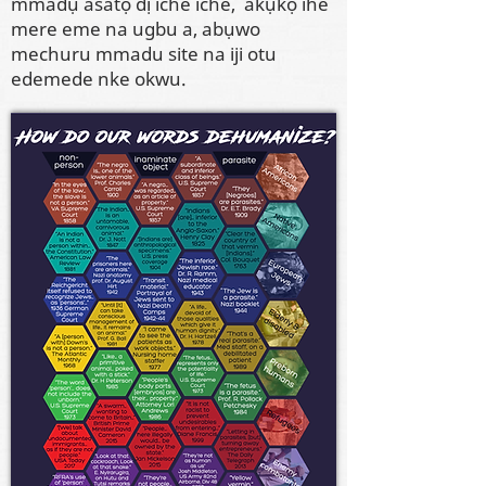
mmadụ asatọ dị iche iche, akụkọ ihe
mere eme na ugbu a, abụwo
mechuru mmadu site na iji otu
edemede nke okwu.