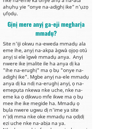
nke na-eme ka onye ahụ a na-ata
ahụhụ yie “onye na-adịghị ike” n’ụzọ
ụfọdụ.
Gịnị mere anyị ga-eji megharịa
mmadụ?
Site n'iji okwu na-eweda mmadụ ala
eme ihe, anyị na-akpa àgwà ọjọọ otú
anyị si ele ìgwè mmadụ anya. Anyị
nwere ike ịmalite ile ha anya dị ka
"ihe na-erughị" ma ọ bụ "onye na-
adịghị ike". Mgbe anyị na-ele mmadụ
anya dị ka ndị na-erughị anyị, ọ na-
emepụta nkewa nke uche, nke na-
eme ka ọ dịkwuo mfe ikwe ma ọ bụ
mee ihe ike megide ha. Mmadụ ọ
bụla nwere ugwu dị n'ime ya site
n'ịdị mma nke oke mmadụ na ọdịdị
ezi uche nke na-abịa na ya.