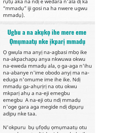
rụtụ aka na ndị e wedara n'ala dị ka
“mmadụ” iji gosi na ha nwere ugwu
mmadụ).
Ugbu a na akụkọ ihe mere eme
Ọmụmaatụ nke ịkparị mmadụ
Ọ gwụla ma anyị na-agbasi mbọ ike
na-akpachapụ anya nkwuwa okwu
na-eweda mmadụ ala, ọ ga-aga n'ihu
na-abanye n'ime obodo anyị ma na-
eduga n'omume ime ihe ike. Ndị
mmadụ ga-ahụrịrị na otu okwu
mkparị ahụ a na-eji emegbu
emegbu A na-eji otu ndị mmadụ
n'oge gara aga megide ndị dịpụrụ
adịpụ nke taa.
N'okpuru bụ ụfọdụ ọmụmaatụ otu