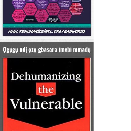
Ọgụgụ ndị ọzọ gbasara imebi mmadụ