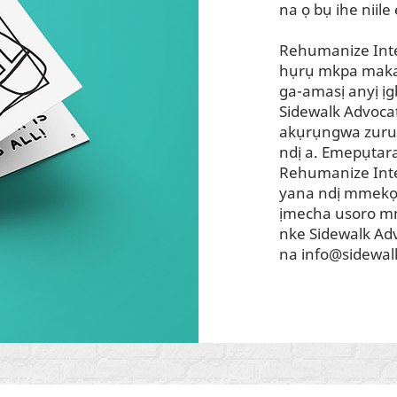
na ọ bụ ihe niile
Rehumanize Inte
hụrụ mkpa maka
ga-amasị anyị ị
Sidewalk Advocat
akụrụngwa zuru
ndị a. Emepụtar
Rehumanize Inter
yana ndị mmekọ 
ịmecha usoro mm
nke Sidewalk Adv
na
info@sidewal