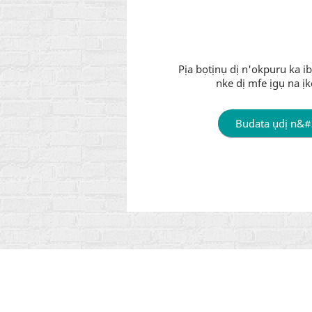
Pịa bọtịnụ dị n'okpuru ka 
nke dị mfe ịgụ na ịk
Budata ụdị n&#3