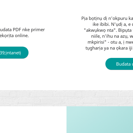
Pịa bọtịnụ dị n'okpuru k
ike ibibi. N'ụdị a, 
ibudata PDF nke primer
"akwụkwọ nta". Bipụta 
ekọrịta online.
niile, n'ihu na azụ,
mkpirisi" - otu a, ị n
tụgharịa ya na ọkara i
9;ịntanetị
Budata ụ