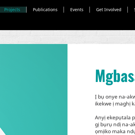
Projects
Publications
Events
Get Involved
Mgbas
Ị bụ onye na-ak
ikekwe ị maghị k
Anyị ekepụtala p
gị bụrụ ndị na-a
ọmịiko maka ndụ.