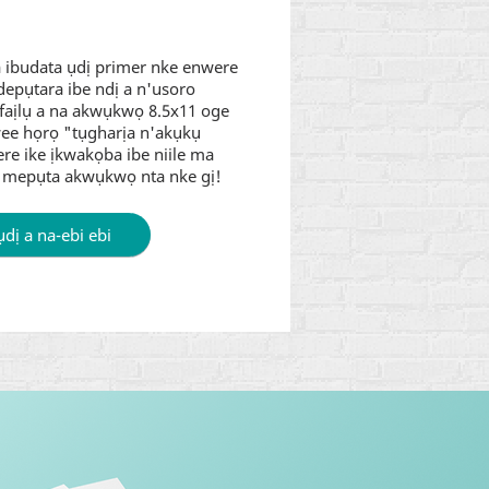
a ibudata ụdị primer nke enwere
e depụtara ibe ndị a n'usoro
faịlụ a na akwụkwọ 8.5x11 oge
 wee họrọ "tụgharịa n'akụkụ
were ike ịkwakọba ibe niile ma
ji mepụta akwụkwọ nta nke gị!
dị a na-ebi ebi