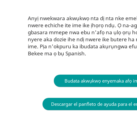
Anyị nwekwara akwụkwọ nta dị nta nke emebe
nwere echiche ite ime ike ịhọrọ ndụ. Ọ na-a
gbasara mmepe nwa ebu n'afọ na ụlọ ọrụ hot
nyere aka dozie ihe ndị nwere ike butere ha
ime. Pịa n'okpuru ka ibudata akụrụngwa efu
Bekee ma ọ bụ Spanish.
Budata akwụkwọ enyemaka afọ i
Descargar el panfleto de ayuda para el 