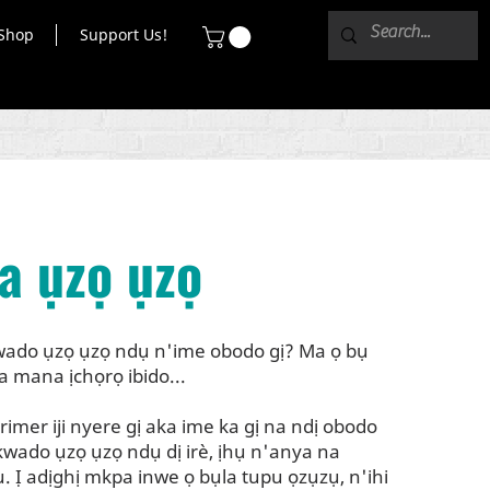
Shop
Support Us!
a ụzọ ụzọ
wado ụzọ ụzọ ndụ n'ime obodo gị? Ma ọ bụ
a mana ịchọrọ ibido...
rimer iji nyere gị aka ime ka gị na ndị obodo
kwado ụzọ ụzọ ndụ dị irè, ịhụ n'anya na
 Ị adịghị mkpa inwe ọ bụla tupu ọzụzụ, n'ihi