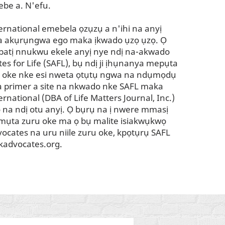
 ebe a. N'efu.
rnational emebela ọzụzụ a n'ihi na anyị
 akụrụngwa ego maka ịkwado ụzọ ụzọ. Ọ
gbatị nnukwu ekele anyị nye ndị na-akwado
es for Life (SAFL), bụ ndị ji ịhụnanya mepụta
 oke nke esi nweta ọtụtụ ngwa na ndụmọdụ
a primer a site na nkwado nke SAFL maka
national (DBA of Life Matters Journal, Inc.)
na ndị otu anyị. Ọ bụrụ na ị nwere mmasị
ụta zuru oke ma ọ bụ malite isiakwụkwọ
ocates na uru niile zuru oke, kpọtụrụ SAFL
kadvocates.org
.