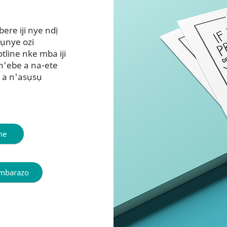
re iji nye ndị
gụnye ozi
line nke mba iji
 n'ebe a na-ete
 a n'asụsụ
me
embarazo