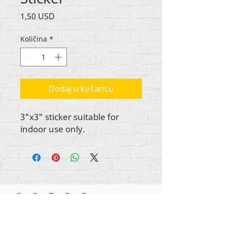
Cijena
1,50 USD
Količina
*
Dodaj u košaricu
3"x3" sticker suitable for
indoor use only.
Autorska prava na sav sadržaj Rehumanize
International
2012-2022
, osim ako je drugačije