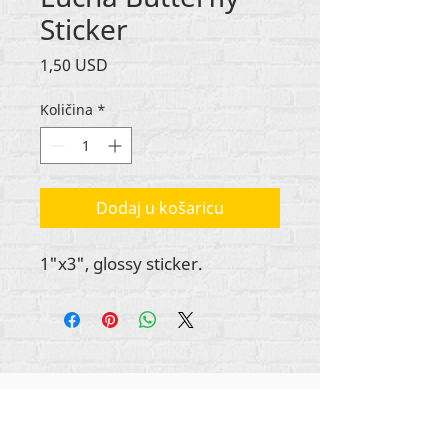
Sticker
Cijena
1,50 USD
Količina
*
Dodaj u košaricu
1"x3", glossy sticker.
Autorska prava na sav sadržaj Rehumanize