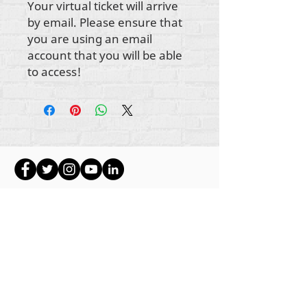
Your virtual ticket will arrive
by email. Please ensure that
you are using an email
account that you will be able
to access!
Autorska prava na sav sadržaj Rehumanize
International
2012-2022
, osim ako je drugačije
navedeno u autorskim redovima.
Rehumanize International je ranije poslovao kao
Life Matters Journal, Inc.,
2011.-2017
. Rehumanize
International je registrirano
Doing Business kao
ime Life Matters Journal Inc. od 2017. do 2021.
Rehumanize International
309 Smithfield Street STE 210
Pittsburgh, PA 15222