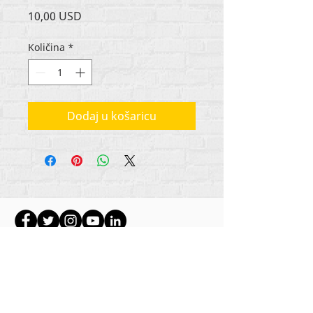
Cijena
10,00 USD
Količina
*
Dodaj u košaricu
Autorska prava na sav sadržaj Rehumanize
International
2012-2022
, osim ako je drugačije
navedeno u autorskim redovima.
Rehumanize International je ranije poslovao kao
Life Matters Journal, Inc.,
2011.-2017
. Rehumanize
International je registrirano
Doing Business kao
ime Life Matters Journal Inc. od 2017. do 2021.