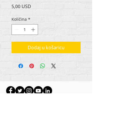
Cijena
5,00 USD
Količina
*
Dodaj u košaricu
Autorska prava na sav sadržaj Rehumanize
International
2012-2022
, osim ako je drugačije
navedeno u autorskim redovima.
Rehumanize International je ranije poslovao kao
Life Matters Journal, Inc.,
2011.-2017
. Rehumanize
International je registrirano
Doing Business kao
ime Life Matters Journal Inc. od 2017. do 2021.