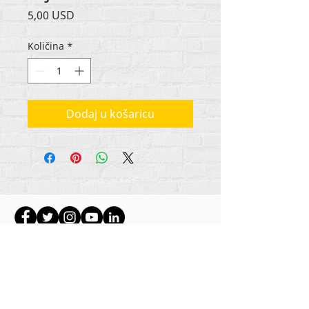
Cijena
5,00 USD
Količina
*
Dodaj u košaricu
Autorska prava na sav sadržaj Rehumanize
International
2012-2022
, osim ako je drugačije
navedeno u autorskim redovima.
Rehumanize International je ranije poslovao kao
Life Matters Journal, Inc.,
2011.-2017
. Rehumanize
International je registrirano
Doing Business kao
ime Life Matters Journal Inc. od 2017. do 2021.