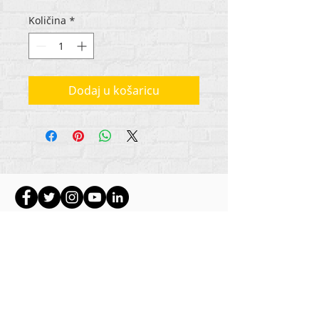
Količina
*
Dodaj u košaricu
Autorska prava na sav sadržaj Rehumanize
International
2012-2022
, osim ako je drugačije
navedeno u autorskim redovima.
Rehumanize International je ranije poslovao kao
Life Matters Journal, Inc.,
2011.-2017
. Rehumanize
International je registrirano
Doing Business kao
ime Life Matters Journal Inc. od 2017. do 2021.
Rehumanize International