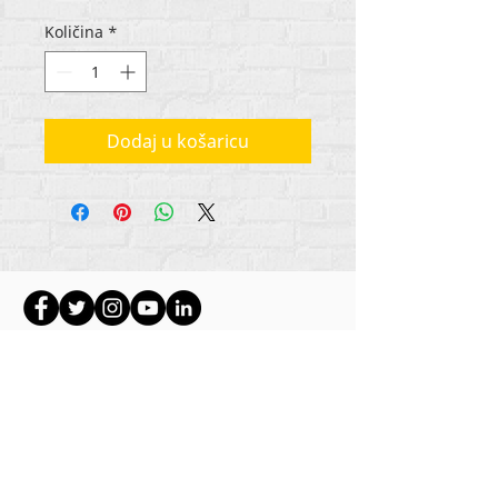
Količina
*
Dodaj u košaricu
Autorska prava na sav sadržaj Rehumanize
International
2012-2022
, osim ako je drugačije
navedeno u autorskim redovima.
Rehumanize International je ranije poslovao kao
Life Matters Journal, Inc.,
2011.-2017
. Rehumanize
International je registrirano
Doing Business kao
ime Life Matters Journal Inc. od 2017. do 2021.
Rehumanize International