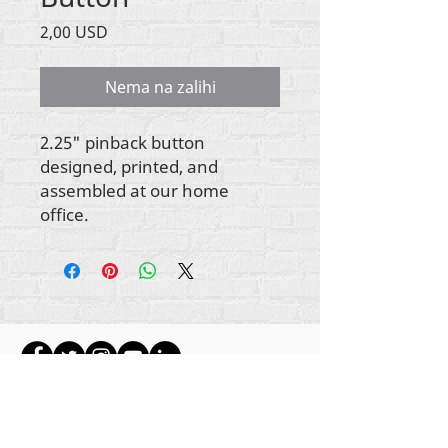
Cijena
2,00 USD
Nema na zalihi
2.25" pinback button
designed, printed, and
assembled at our home
office.
Autorska prava na sav sadržaj Rehumanize
International
2012-2022
, osim ako je drugačije
navedeno u autorskim redovima.
Rehumanize International je ranije poslovao kao