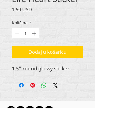
Cijena
1,50 USD
Količina
*
Dodaj u košaricu
1.5" round glossy sticker.
Autorska prava na sav sadržaj Rehumanize
International
2012-2022
, osim ako je drugačije
navedeno u autorskim redovima.