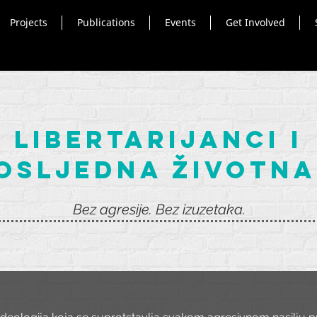
Projects
Publications
Events
Get Involved
libertarijanci i
osljedna životna
Bez agresije. Bez izuzetaka.