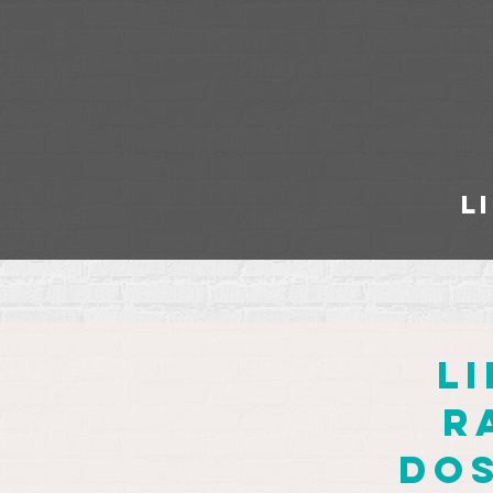
l
l
r
dos