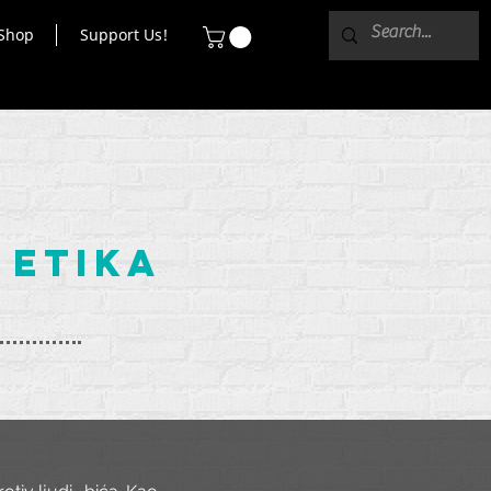
Shop
Support Us!
 etika