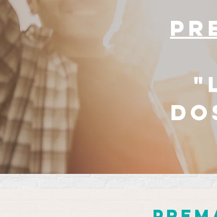
pr
"
do
prem