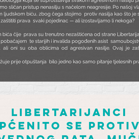
 ideologija koja se suprotstavlja svakom agresivnom nasilju pro
amo sličan pristup nenasilju s načelom neagresije. Po našoj vlast
m ljudskom biću, zbog čega stojimo
protiv nasilja kao što j
aštititi prava
svaki pojedinac — ali izostavljamo li nekoga?
 bića čije
prava su trenutno nezaštićena od strane Libertarij
 pobačajem
te starijih i invalida pogođenih asist
samoubojstv
,
ali
oni
su
oba
oblicima
od
agresivan
nasilje.
Ovaj
je
za
užuje prije otpuštanja
bilo jedno kao samo pitanje tjelesnih pr
libertarijanci
pćenito se proti
vednog rata, muč