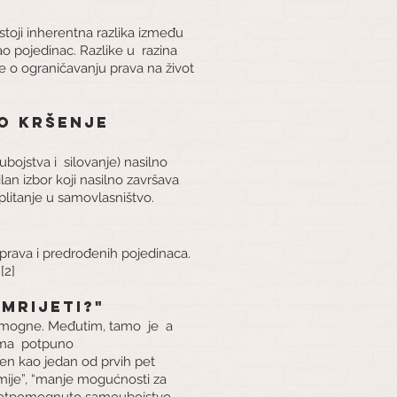
stoji inherentna razlika između
o pojedinac. Razlike u
razina
je o ograničavanju prava na život
lo kršenje
 ubojstva i
silovanje) nasilno
lan izbor koji nasilno završava
 uplitanje u samovlasništvo.
prava i predrođenih pojedinaca.
[2]
umrijeti?"
pomogne. Međutim, tamo
je
a
ma
potpuno
den kao jedan od prvih pet
mije”, “manje mogućnosti za
 potpomognuto samoubojstvo