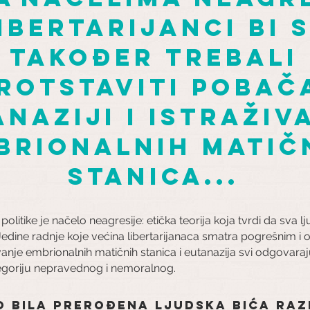
ibertarijanci bi 
također trebali
rotstaviti pobač
anaziji i istraživ
brionalnih matič
stanica...
i politike je načelo neagresije: etička teorija koja tvrdi da sva 
e. Jedine radnje koje većina libertarijanaca smatra pogrešnim
ivanje embrionalnih matičnih stanica i eutanazija svi odgovar
ategoriju nepravednog i nemoralnog.
to bila prerođena ljudska bića
raz