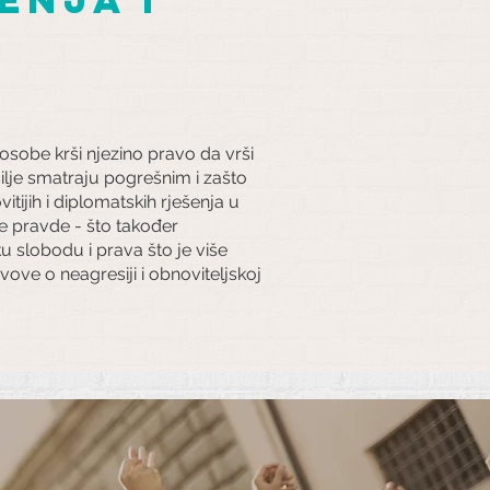
osobe krši njezino pravo da vrši
silje smatraju pogrešnim i zašto
itijih i diplomatskih rješenja u
ke pravde - što također
u slobodu i prava što je više
ve o neagresiji i obnoviteljskoj