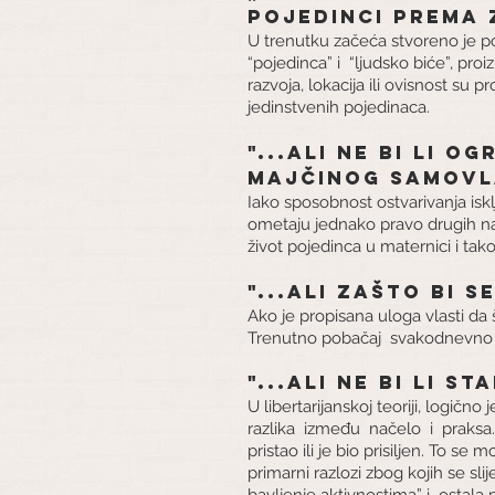
pojedinci prema 
U trenutku začeća stvoreno je p
“pojedinca” i
“ljudsko biće”, proi
razvoja, lokacija ili ovisnost su pr
jedinstvenih pojedinaca.
"...ali ne bi li 
majčinog samovl
Iako sposobnost ostvarivanja isklj
ometaju jednako pravo drugih na
život pojedinca u maternici i tak
"...ali zašto bi 
Ako je propisana uloga vlasti da š
Trenutno pobačaj
svakodnevno k
"...ali ne bi li s
U libertarijanskoj teoriji, logično j
razlika
između
načelo
i
praksa.
pristao ili je bio prisiljen. To se
primarni razlozi zbog kojih se s
bavljenje aktivnostima” i
ostala 