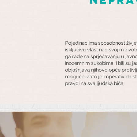
Pojedinac ima sposobnost živjeti
isključivu vlast nad svojim život
ga rade na sprječavanju u javnoj s
inozemnim sukobima, i bili su jas
objašnjava njihovo opće protivlj
moguće. Zato je imperativ da st
pravdi na sva ljudska bića.