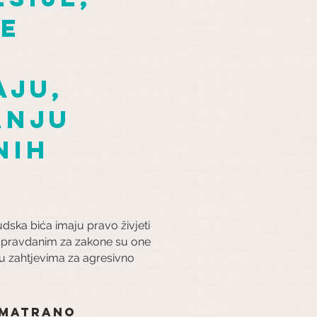
se
aju,
anju
nih
ljudska bića imaju pravo živjeti
 i opravdanim za zakone su one
aju zahtjevima za agresivno
matrano