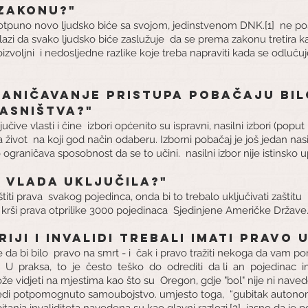
zakonu?"
otpuno novo ljudsko biće sa svojom, jedinstvenom DNK.[1]
ne po
zlazi da svako ljudsko biće zaslužuje
da se prema zakonu tretira ka
oizvoljni
i nedosljedne razlike koje treba napraviti kada se odluču
ograničavanje pristupa pobačaju bi
asništva?"
učive vlasti i čine
izbori općenito su ispravni, nasilni izbori (poput
 život
na koji god način odaberu. Izborni pobačaj je još jedan nasi
o ograničava sposobnost da se to učini.
nasilni izbor nije istinsko
se vlada uključila?"
titi prava
svakog pojedinca, onda bi to trebalo uključivati zaštitu
rši prava otprilike 3000 pojedinaca
Sjedinjene Američke Države.
tariji i invalidi trebali imati pravo 
e da bi bilo
pravo na smrt - i
čak i pravo tražiti nekoga da vam 
U
praksa,
to
je
često
teško
do
odrediti
da li
an
pojedinac
i
 može vidjeti na mjestima kao što su
Oregon, gdje "bol" nije ni nave
lijedi potpomognuto samoubojstvo. umjesto toga,
“gubitak autono
pitanja invaliditeta navedena su kao glavni razlozi.[3]
jasno da je