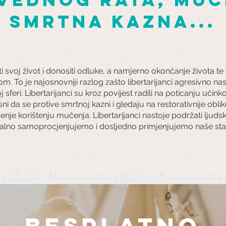
Smrtna kazna...
 svoj život i donositi odluke, a namjerno okončanje života te 
om. To je najosnovniji razlog zašto libertarijanci agresivno na
feri. Libertarijanci su kroz povijest radili na poticanju učinkov
ni da se protive smrtnoj kazni i gledaju na restorativnije obli
enje korištenju mučenja. Libertarijanci nastoje podržati ljudsk
alno samoprocjenjujemo i dosljedno primjenjujemo naše stavo
besplatno