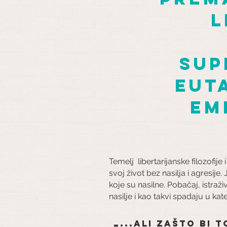
l
sup
eut
em
Temelj libertarijanske filozofije 
svoj život bez nasilja i agresij
koje su nasilne. Pobačaj, istraž
nasilje i kao takvi spadaju u k
„...ali zašto bi 