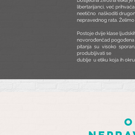
Dosljedna životna etika je
libertarijanci, već prihvać
neetično
naškoditi drugo
nepravednog rata. Želimo z
Postoje dvije klase ljudskih
novorođenčad pogođena
pitanja
su
visoko
sporan
produbljivati se
dublje
u etiku koja ih okr
o
nepra