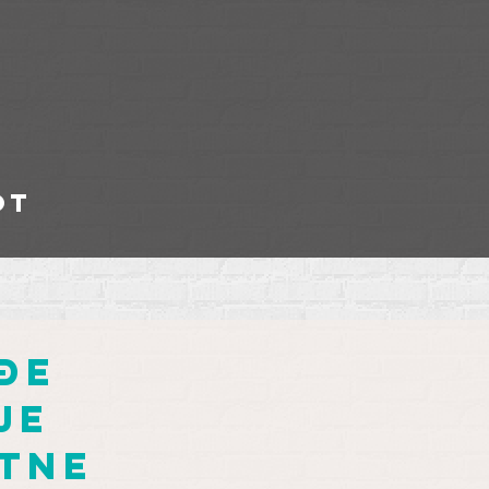
ot
đe
je
otne