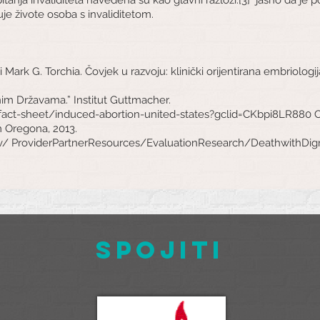
je živote osoba s invaliditetom.
 Mark G. Torchia. Čovjek u razvoju: klinički orijentirana embriologij
enim Državama.” Institut Guttmacher.
fact-sheet/induced-abortion-united-states?gclid=CKbpi8LR880
m Oregona, 2013.
v/
ProviderPartnerResources/EvaluationResearch/DeathwithDig
Spojiti