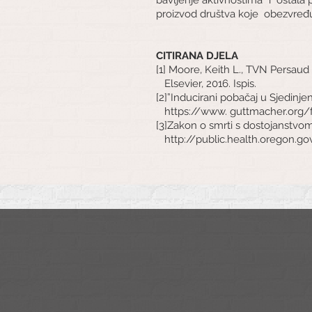
proizvod društva koje
obezvređu
CITIRANA DJELA
[1] Moore, Keith L., TVN Persaud i
Elsevier, 2016. Ispis.
[2]”Inducirani pobačaj u Sjedinj
https://www
.
guttmacher.org/
[3]Zakon o smrti s dostojanstvo
http://public.health.oregon.go