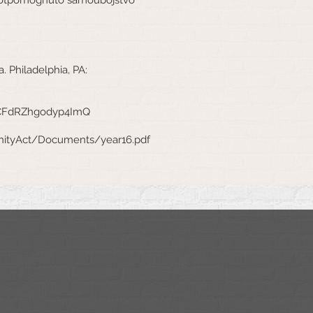
a. Philadelphia, PA:
CFdRZhgodyp4ImQ
nityAct/Documents/year16.pdf