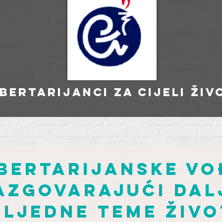
ibertarijanci za cijeli živ
ibertarijanske vo
azgovarajući dal
ljedne teme živ