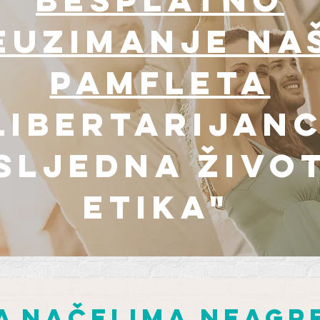
euzimanje na
pamfleta
libertarijanc
sljedna živo
etika"
a
načelima neagre