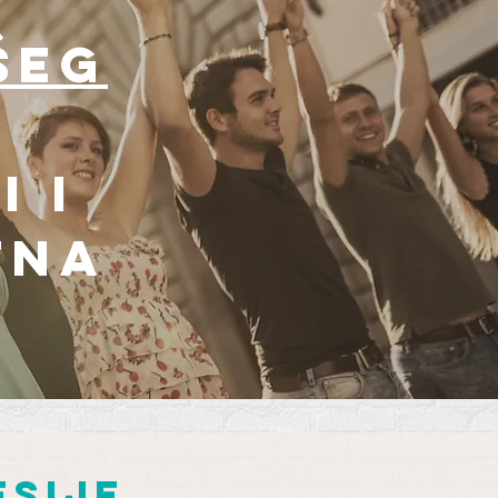
šeg
i i
tna
sije,