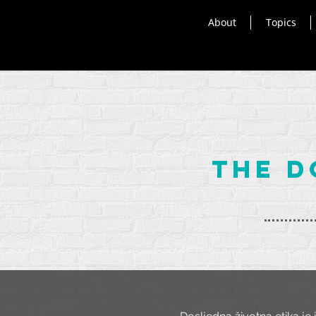
About
Topics
the
D