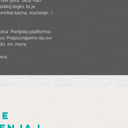
tiv ljudi.
bića. Kao
itoj logici, to je
e smrtna kazna, mučenje,
i
anca
Partijska platforma:
o. Prepoznajemo da ovi
što
mi
mora
ava.
ve
enja i