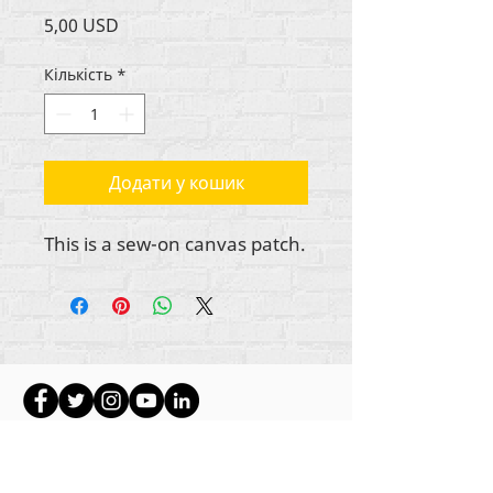
Ціна
5,00 USD
Кількість
*
Додати у кошик
This is a sew-on canvas patch.
Авторське право на весь вміст Rehumanize
International
2012-2022
, якщо інше не
зазначено в авторських рядках.
Rehumanize International раніше вела бізнес як