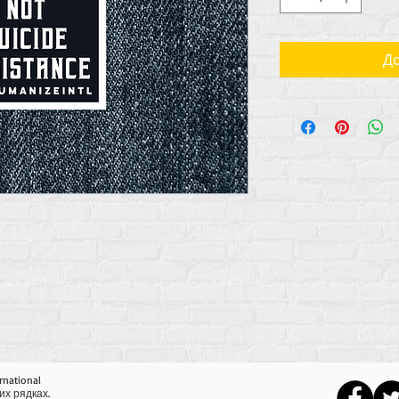
До
rnational
их рядках.