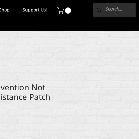
Shop
Support Us!
evention Not
sistance Patch