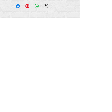
Авторське право на весь вміст Rehumanize
International
2012-2022
, якщо інше не
зазначено в авторських рядках.
Rehumanize International раніше вела бізнес як
Life Matters Journal, Inc.,
2011-2017
. Rehumanize
International була зареєстрованою назвою «
Ведення бізнесу» як
Life Matters Journal Inc. у
2017–2021 роках.
Rehumanize International
309 Smithfield Street STE 210
Піттсбург, Пенсільванія 15222
info@rehumanizeintl.org
Загальні довідки:
740-963-9565
Запити про фінанси/пожертвування:
412-450-
0749