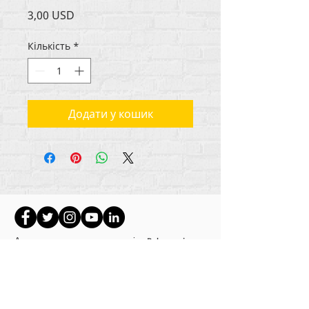
Ціна
3,00 USD
Кількість
*
Додати у кошик
Авторське право на весь вміст Rehumanize
International
2012-2022
, якщо інше не
зазначено в авторських рядках.
Rehumanize International раніше вела бізнес як
Life Matters Journal, Inc.,
2011-2017
. Rehumanize
International була зареєстрованою назвою «
Ведення бізнесу» як
Life Matters Journal Inc. у