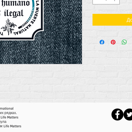
До
rnational
их рядках.
Life Matters
 була
як
Life Matters