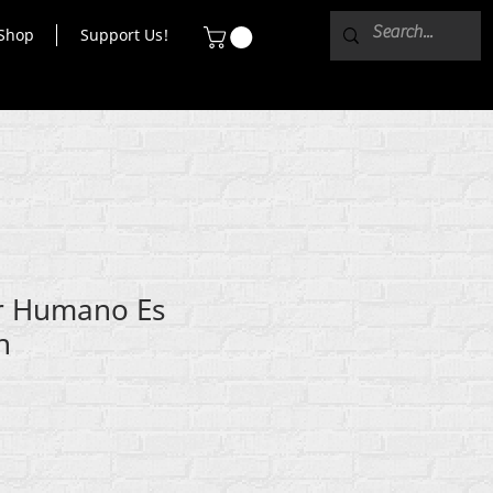
Shop
Support Us!
r Humano Es
h