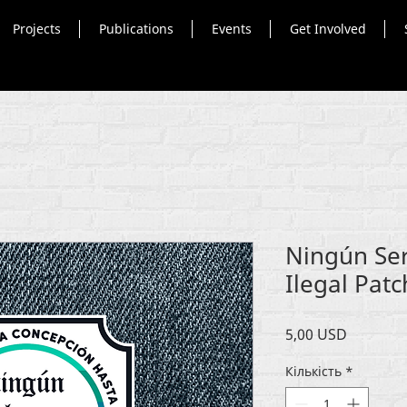
Projects
Publications
Events
Get Involved
Ningún Se
Ilegal Patc
Ціна
5,00 USD
Кількість
*