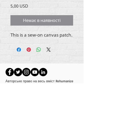
Ціна
5,00 USD
Немає в наявності
This is a sew-on canvas patch.
Авторське право на весь вміст Rehumanize
International
2012-2022
, якщо інше не
зазначено в авторських рядках.
Rehumanize International раніше вела бізнес як
Life Matters Journal, Inc.,
2011-2017
. Rehumanize
International була зареєстрованою назвою «
Ведення бізнесу» як
Life Matters Journal Inc. у
2017–2021 роках.