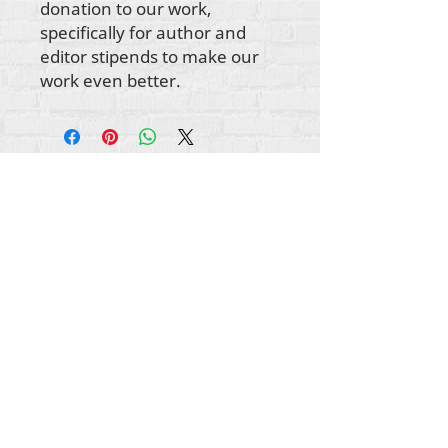
donation to our work, 
specifically for author and 
editor stipends to make our 
work even better.
Авторське право на весь вміст Rehumanize
International
2012-2022
, якщо інше не
зазначено в авторських рядках.
Rehumanize International раніше вела бізнес як
Life Matters Journal, Inc.,
2011-2017
. Rehumanize
International була зареєстрованою назвою «
Ведення бізнесу» як
Life Matters Journal Inc. у
2017–2021 роках.
Rehumanize International
309 Smithfield Street STE 210
Піттсбург, Пенсільванія 15222