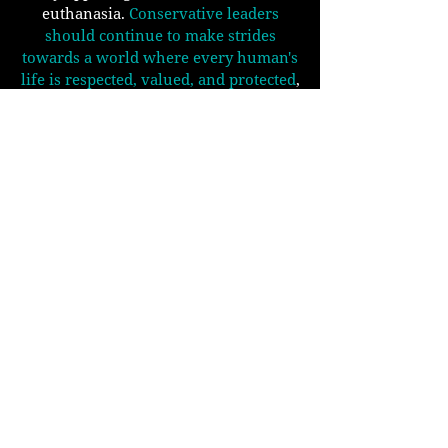
euthanasia.
Conservative leaders
should continue to make strides
towards a world where every human's
life is respected, valued, and protected
,
and we bear the responsibility for
holding them accountable. The respect
we have for the right to life must be
applied to every human being,
regardless of their circumstances of
age, size, race, location, dependency,
ability, or innocence.
Послідовна життєва етика – це принцип
нашої роботи з правами людини.
Коротше кажучи, він стверджує, що наша
цінність як людини є внутрішньою, а не під
впливом зовнішніх факторів, таких як
здібності, рівень розвитку, залежність,
почуття провини чи щось інше. Він усуває