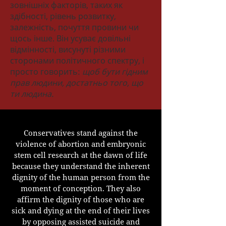
зовнішніх факторів, таких як
здібності, рівень розвитку,
залежність, почуття провини чи
щось інше. Він усуває довільні
відмінності, висунуті різними
сторонами політичного спектру, і
просто говорить:
щоб бути гідним
прав людини, достатньо того, що
ти людина.
Conservatives stand against the
violence of abortion and embryonic
stem cell research at the dawn of life
because they understand the inherent
dignity of the human person from the
moment of conception. They also
affirm the dignity of those who are
sick and dying at the end of their lives
by opposing assisted suicide and