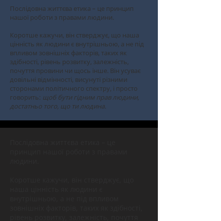
Послідовна життєва етика – це принцип
нашої роботи з правами людини.
Коротше кажучи, він стверджує, що наша
цінність як людини є внутрішньою, а не під
впливом зовнішніх факторів, таких як
здібності, рівень розвитку, залежність,
почуття провини чи щось інше. Він усуває
довільні відмінності, висунуті різними
сторонами політичного спектру, і просто
говорить:
щоб бути гідним прав людини,
достатньо того, що ти людина.
Послідовна життєва етика – це
принцип нашої роботи з правами
людини.
Коротше кажучи, він стверджує, що
наша цінність як людини є
внутрішньою, а не під впливом
зовнішніх факторів, таких як здібності,
рівень розвитку, залежність, почуття