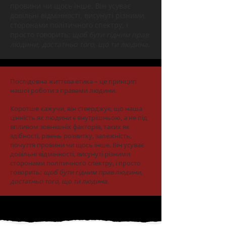
провини чи щось інше. Він усуває
довільні відмінності, висунуті різними
сторонами політичного спектру, і
просто говорить:
щоб бути гідним прав
людини, достатньо того, що ти людина.
Послідовна життєва етика – це принцип
нашої роботи з правами людини.
Коротше кажучи, він стверджує, що наша
цінність як людини є внутрішньою, а не під
впливом зовнішніх факторів, таких як
здібності, рівень розвитку, залежність,
почуття провини чи щось інше. Він усуває
довільні відмінності, висунуті різними
сторонами політичного спектру, і просто
говорить:
щоб бути гідним прав людини,
достатньо того, що ти людина.