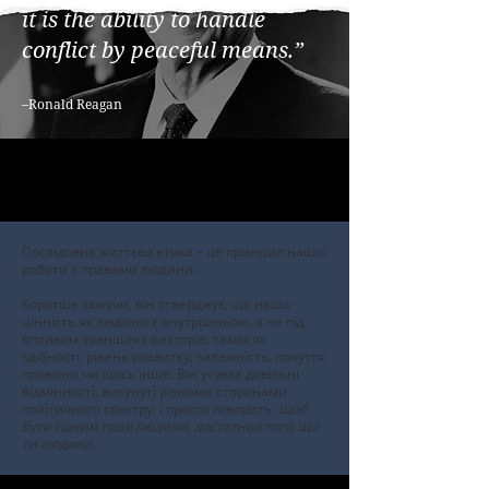
it is the ability to handle
conflict by peaceful means.
”
–Ronald Reagan
Послідовна життєва етика – це принцип нашої
роботи з правами людини.
Коротше кажучи, він стверджує, що наша
цінність як людини є внутрішньою, а не під
впливом зовнішніх факторів, таких як
здібності, рівень розвитку, залежність, почуття
провини чи щось інше. Він усуває довільні
відмінності, висунуті різними сторонами
політичного спектру, і просто говорить:
щоб
бути гідним прав людини, достатньо того, що
ти людина.