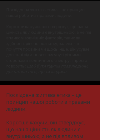
Послідовна життєва етика – це принцип
нашої роботи з правами людини.
Коротше кажучи, він стверджує, що наша
цінність як людини є внутрішньою, а не під
впливом зовнішніх факторів, таких як
здібності, рівень розвитку, залежність,
почуття провини чи щось інше. Він усуває
довільні відмінності, висунуті різними
сторонами політичного спектру, і просто
говорить:
щоб бути гідним прав людини,
достатньо того, що ти людина.
Послідовна життєва етика – це
принцип нашої роботи з правами
людини.
Коротше кажучи, він стверджує,
що наша цінність як людини є
внутрішньою, а не під впливом