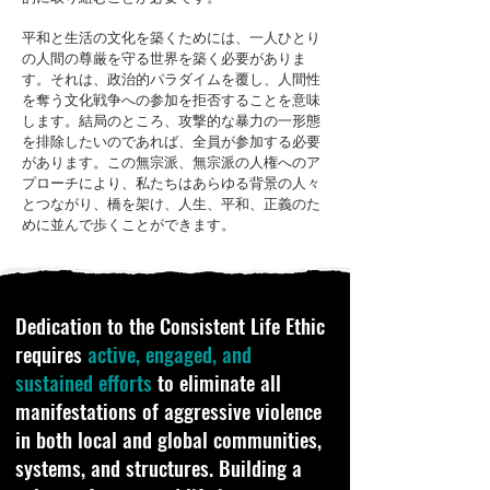
平和と生活の文化を築くためには、一人ひとり
の人間の尊厳を守る世界を築く必要がありま
す。それは、政治的パラダイムを覆し、人間性
を奪う文化戦争への参加を拒否することを意味
します。結局のところ、攻撃的な暴力の一形態
を排除したいのであれば、全員が参加する必要
があります。この無宗派、無宗派の人権へのア
プローチにより、私たちはあらゆる背景の人々
とつながり、橋を架け、人生、平和、正義のた
めに並んで歩くことができます。
Dedication to the Consistent Life Ethic
requires
active, engaged, and
sustained efforts
to eliminate all
manifestations of aggressive violence
in both local and global communities,
systems, and structures. Building a