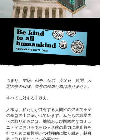
つまり
、中絶、戦争、死刑、安楽死、拷問、人
間の胚の破壊、警察の残虐行為はありません。
すべてに対する非暴力。
人権は、私たちが共有する人間性の強固で不変
の基盤の上に築かれています。私たちの非暴力
への取り組みには、地域および国際的なコミュ
ニティにおけるあらゆる形態の暴力に終止符を
打つために積極的かつ積極的に取り組み、献身
的に取り組むことが必要です。