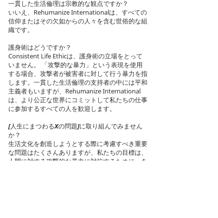
一貫した生活倫理は宗教的な観点ですか？
いいえ、Rehumanize Internationalは、すべての
信仰またはその欠如からの人々を含む世俗的な組
織です。
護身術はどうですか？
Consistent Life Ethicは、護身術の立場をとって
いません。 「攻撃的な暴力」という表現を使用
する場合、攻撃者が被害者に対して行う暴力を指
します。一貫した生活倫理の支持者の中には平和
主義者もいますが、Rehumanize International
は、より公正な世界にコミットして私たちの仕事
に参加するすべての人を歓迎します。
[人生にまつわるXの問題]に取り組んでみません
か？
生活文化を創造しようとする際に考慮すべき重要
な問題はたくさんありますが、私たちの目標は、
人間に対する攻撃的な暴力に対抗するために、あ
らゆる背景と政治的イデオロギーからの人々の幅
広い連合を構築することです。その結果、私たち
は福祉プログラム、銃規制、動物の権利などの問
題についての立場をとっていません。
【違法な攻撃的暴力のX問題】に取り組んでみま