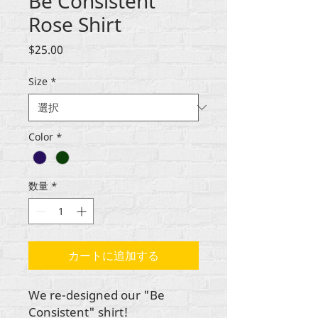
Be Consistent
Rose Shirt
価
$25.00
格
Size
*
Color
*
数量
*
カートに追加する
We re-designed our "Be
Consistent" shirt!