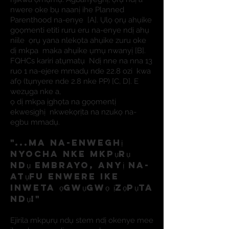
nwere oke bụ naanị ihe Planned
Parenthood na-enye
[A]. Ụlọ ọrụ ahụike
gọọmenti etiti ruru eru na-enye ndị ahụ
niile
ọrụ yana nlekọta ahụike zuru oke
dị mkpa
maka ahụike ụmụ nwanyị [B].
FQHCs kariri atụmatụ
Ndị nne na nna 13
ruo 1 na-ejere mmadụ nde 22.8 ozi
kwa
afọ (tụnyere nde 2.8 nke PP) [C, D]. E
wezụga nke a,
ọ dị mkpa ịghọta na gọọmentị
ekwesịghị
nkwekọrịta na nzukọ na-
egbu mmadụ.
"...Ma na-enweghị
nyocha nke mkpụrụ
ndụ embrayo, anyị na-
atụfu
enwere ike
inweta ọgwụgwọ ịzọpụta
ndụ!"
Ejirila mkpụrụ ndụ stem ndị okenye mee