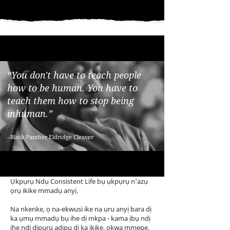
“You don't have to teach people
how to be human. You have to
teach them how to stop being
inhuman.”
–Black Panther Eldridge Cleaver
Ụkpụrụ Ndụ Consistent Life bụ ụkpụrụ n'azụ
ọrụ ikike mmadụ anyị.
Na nkenke, ọ na-ekwusi ike na uru anyị bara dị
ka ụmụ mmadụ bụ ihe dị mkpa - kama ịbụ ndị
ihe ndị dịpụrụ adịpụ dị ka ikike, ọkwa mmepe,