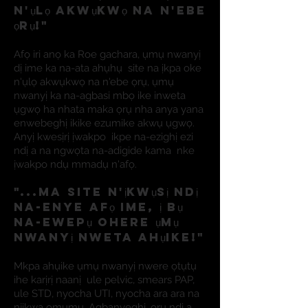
n'ụlọ akwụkwọ na n'ebe
ọrụ!"
Afọ iri anọ ka Roe gachara, ụmụ nwanyị
dị ime ka na-ata ahụhụ
site na ịkpa oke
n'ụlọ akwụkwọ na n'ebe ọrụ, ụmụ
nwanyị ka na-agbasi mbọ ike inweta
ụgwọ ha nhata maka ọrụ nha anya yana
enwebeghị ikike ezumike akwụ ụgwọ.
Anyị kwesịrị ịwakpo
ikpe na-ezighị ezi
ndị a na ngwọta na-adigide kama
nke
ịwakpo ndụ mmadụ n'afọ.
"...Ma site n'ịkwụsị ndị
na-enye afọ ime, ị bụ
na-ewepụ ohere ụmụ
nwanyị nweta ahụike!"
Mkpa ahụike ụmụ nwanyị nwere ọtụtụ
ihe karịrị naanị
ule pelvic, smears PAP,
ule STD, nyocha UTI, nyocha ara ara na
njikwa ọmụmụ. Agbanyeghị, ọrụ ndị a