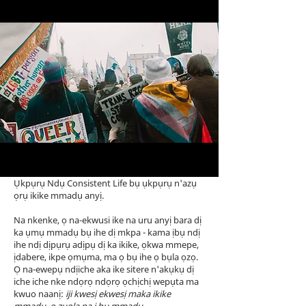
Ụkpụrụ Ndụ Consistent Life bụ ụkpụrụ n'azụ
ọrụ ikike mmadụ anyị.
Na nkenke, ọ na-ekwusi ike na uru anyị bara dị
ka ụmụ mmadụ bụ ihe dị mkpa - kama ịbụ ndị
ihe ndị dịpụrụ adịpụ dị ka ikike, ọkwa mmepe,
ịdabere, ikpe ọmụma, ma ọ bụ ihe ọ bụla ọzọ.
Ọ na-ewepụ ndịiche aka ike sitere n'akụkụ dị
iche iche nke ndọrọ ndọrọ ọchịchị wepụta ma
kwuo naanị:
iji kwesị ekwesị maka ikike
mmadụ, o zuola na ị bụ mmadụ.