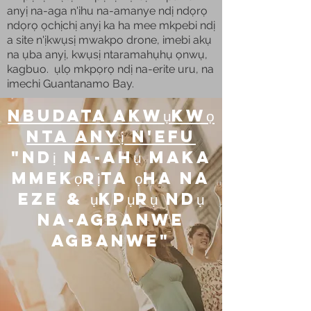
anyị na-aga n'ihu na-amanye ndị ndọrọ
ndọrọ ọchịchị anyị ka ha mee mkpebi ndị
a site n'ịkwụsị mwakpo drone, imebi akụ
na ụba anyị, kwụsị ntaramahụhụ ọnwụ,
kagbuo. ụlọ mkpọrọ ndị na-erite uru, na
imechi Guantanamo Bay.
nbudata akwụkwọ
nta anyị n'efu
"ndị na-ahụ maka
mmekọrịta ọha na
eze & ụkpụrụ ndụ
na-agbanwe
agbanwe"