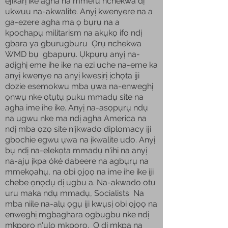
ejikarị ike agha na mmefu nchekwa dị
ukwuu na-akwalite. Anyị kwenyere na a
ga-ezere agha ma ọ bụrụ na a
kpochapụ militarism na akụkọ ifo ndị
gbara ya gburugburu Ọrụ nchekwa
WMD bụ gbapụrụ. Ụkpụrụ anyị na-
adịghị eme ihe ike na ezi uche na-eme ka
anyị kwenye na anyị kwesịrị ịchọta iji
dozie esemokwu mba ụwa na-enweghị
ọnwụ nke ọtụtụ puku mmadụ site na
agha ime ihe ike. Anyị na-asọpụrụ ndụ
na ugwu nke ma ndị agha America na
ndị mba ọzọ site n'ịkwado diplomacy iji
gbochie egwu ụwa na ịkwalite udo. Anyị
bụ ndị na-elekọta mmadụ n'ihi na anyị
na-ajụ ịkpa ókè dabeere na agbụrụ na
mmekọahụ, na obi ọjọọ na ime ihe ike iji
chebe ọnọdụ dị ugbu a. Na-akwado otu
uru maka ndụ mmadụ, Socialists Na
mba niile na-alụ ọgụ iji kwụsị obi ọjọọ na
enweghị mgbaghara ogbugbu nke ndị
mkpọrọ n'ụlọ mkpọrọ. Ọ dị mkpa na