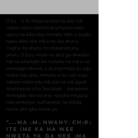
Ọ bụ
ọ dị mkpa na anyị na-arịọ ndị
ndọrọ ndọrọ ọchịchị anyị ka ha mata
ugwu na ikike nke mmadụ niile, ọ bụghị
naanị ikike nke ndị a na-ata ahụhụ
n'agha, ịta ahụhụ na ntaramahụhụ
ọnwụ. Ọ bụrụ n’ezie na anyị ga-akwado
ndị na-enweghị ihe nchebe na ndị a na-
ekewaghị ekewa, ọ dị anyị mkpa ịlụ ọgụ
maka ndụ ụmụ mmadụ e bu ụzọ mụọ,
nakwa maka ndụ ndị ọrịa na ndị agadi.
Anyị kwesịrị ịchọ Socialists
nakweere
mmegide nke ite ime, nyocha mkpụrụ
ndụ embrayo, euthanasia, na dọkịta
nyere aka igbu onwe ya.
"...ma ụmụ nwanyị chọrọ
ite ime ka ha wee
nweta ya
ịga nke ọma