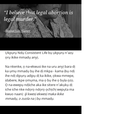
“I believe that legal abortion is
legal murder.”
–
Fannie Lou Hamer
Ụkpụrụ Ndụ Consistent Life bụ ụkpụrụ n'azụ
ọrụ ikike mmadụ anyị.
Na nkenke, ọ na-ekwusi ike na uru anyị bara dị
ka ụmụ mmadụ bụ ihe dị mkpa - kama ịbụ ndị
ihe ndị dịpụrụ adịpụ dị ka ikike, ọkwa mmepe,
ịdabere, ikpe ọmụma, ma ọ bụ ihe ọ bụla ọzọ.
Ọ na-ewepụ ndịiche aka ike sitere n'akụkụ dị
iche iche nke ndọrọ ndọrọ ọchịchị wepụta ma
kwuo naanị:
iji kwesị ekwesị maka ikike
mmadụ, o zuola na ị bụ mmadụ.