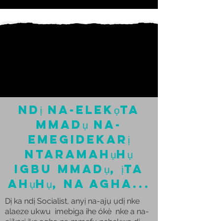
Ndị na-elekọta
mmadụ na-
emegidekarị
ntaramahụhụ
igbu mmadụ, ịta
ahụhụ, na agha...
Dị ka ndị Socialist, anyị na-ajụ ụdị nke
alaeze ukwu imebiga ihe ókè nke a na-