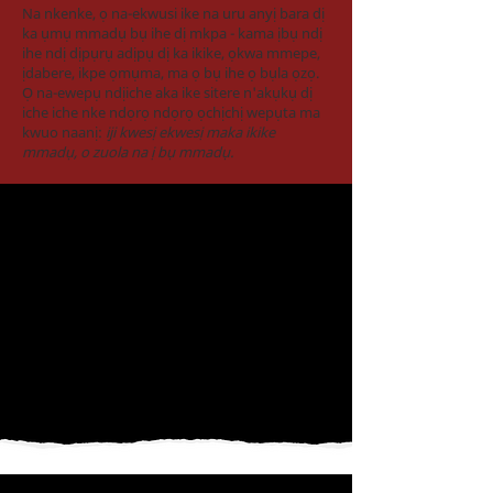
Na nkenke, ọ na-ekwusi ike na uru anyị bara dị
ka ụmụ mmadụ bụ ihe dị mkpa - kama ịbụ ndị
ihe ndị dịpụrụ adịpụ dị ka ikike, ọkwa mmepe,
ịdabere, ikpe ọmụma, ma ọ bụ ihe ọ bụla ọzọ.
Ọ na-ewepụ ndịiche aka ike sitere n'akụkụ dị
iche iche nke ndọrọ ndọrọ ọchịchị wepụta ma
kwuo naanị:
iji kwesị ekwesị maka ikike
mmadụ, o zuola na ị bụ mmadụ.