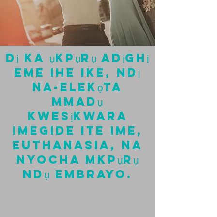
dị ka ụkpụrụ adịghị
eme ihe ike, ndị
na-elekọta
mmadụ
kwesịkwara
imegide ite ime,
euthanasia, na
nyocha mkpụrụ
ndụ embrayo.