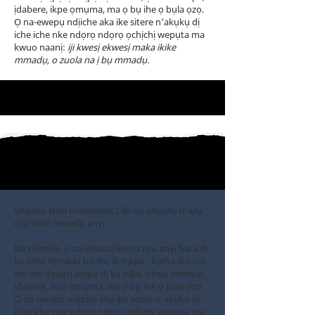
ịdabere, ikpe ọmụma, ma ọ bụ ihe ọ bụla ọzọ.
Ọ na-ewepụ ndịiche aka ike sitere n'akụkụ dị
iche iche nke ndọrọ ndọrọ ọchịchị wepụta ma
kwuo naanị:
iji kwesị ekwesị maka ikike
mmadụ, o zuola na ị bụ mmadụ.
Ụkpụrụ Ndụ Consistent Life bụ ụkpụrụ n'azụ
ọrụ ikike mmadụ anyị.
Na nkenke, ọ na-ekwusi ike na uru anyị bara dị
ka ụmụ mmadụ bụ ihe dị mkpa - kama ịbụ ndị
ihe ndị dịpụrụ adịpụ dị ka ikike, ọkwa mmepe,
ịdabere, ikpe ọmụma, ma ọ bụ ihe ọ bụla ọzọ.
Ọ na-ewepụ ndịiche aka ike sitere n'akụkụ dị
iche iche nke ndọrọ ndọrọ ọchịchị wepụta ma