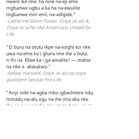
nwere ike ime. ha niile na-eji eme
mgbanwe ugbu a ka ha na-ewulite
mgbanwe miri emi, na-adigide."
-Catherine Glenn Foster, Onye isi ala &
Onye isi oche nke Americans United for
Life
"Ọ bụrụ na ọtụtụ ikpe na-ezighị ezi nke
ụwa na-eme ka ị ghara ime ihe ọ bụla,
n'ihi na
Ebee ka ị ga-amalite? — malite
na nke a
akwụkwọ."
-Kelsey Hazzard, Onye isi ala na onye
guzobere Secular Pro-Life
"Anyị niile na-agba mbọ ịgbachitere ndụ
mmadụ na-alụ ọgụ na ihe ịma aka nke
ihe anyị nwere ike ime n'ụzọ bara uru iji
gbochie ọtụtụ ụdị ime ihe ike n'ụwa
anyị.
akwụkwọ
na-egbo mkpa a site
n'ịchọpụta usoro dị iche iche nke anyị
nwere ike ime iji gbanwee nkwenye anyị
n'omume. Ntuziaka doro anya ma na-