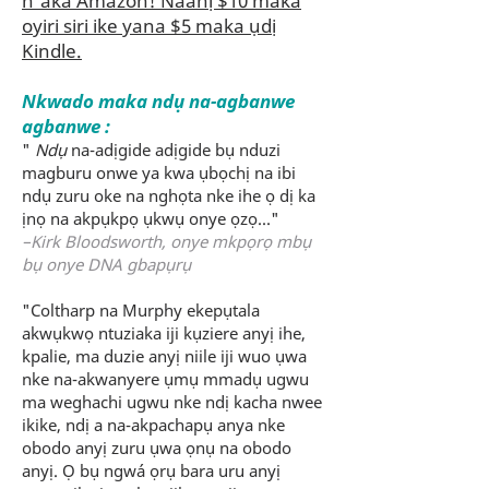
n'aka Amazon! Naanị $10 maka
oyiri siri ike yana $5 maka ụdị
Kindle.
Nkwado maka
ndụ na-agbanwe
agbanwe
:
"
Ndụ
na-adịgide adịgide bụ nduzi
magburu onwe ya kwa ụbọchị na ibi
ndụ zuru oke na nghọta nke ihe ọ dị ka
ịnọ na akpụkpọ ụkwụ onye ọzọ..."
–Kirk Bloodsworth, onye mkpọrọ mbụ
bụ onye DNA gbapụrụ
"Coltharp na Murphy ekepụtala
akwụkwọ ntuziaka iji kụziere anyị ihe,
kpalie, ma duzie anyị niile iji wuo ụwa
nke na-akwanyere ụmụ mmadụ ugwu
ma weghachi ugwu nke ndị kacha nwee
ikike, ndị a na-akpachapụ anya nke
obodo anyị zuru ụwa ọnụ na obodo
anyị. Ọ bụ ngwá ọrụ bara uru anyị