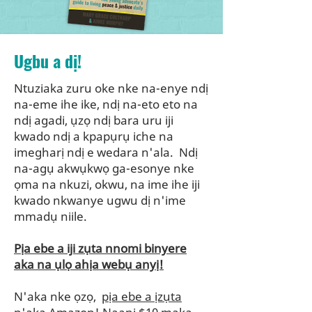
Ugbu a dị!
Ntuziaka zuru oke nke na-enye ndị
na-eme ihe ike, ndị na-eto eto na
ndị agadi, ụzọ ndị bara uru iji
kwado ndị a kpapụrụ iche na
imegharị ndị e wedara n'ala.
Ndị
na-agụ akwụkwọ ga-esonye nke
ọma na nkuzi, okwu, na ime ihe iji
kwado nkwanye ugwu dị n'ime
mmadụ niile.
Pịa ebe a iji zụta nnomi binyere
aka na ụlọ ahịa webụ anyị!
N'aka nke ọzọ,
pịa ebe a ịzụta