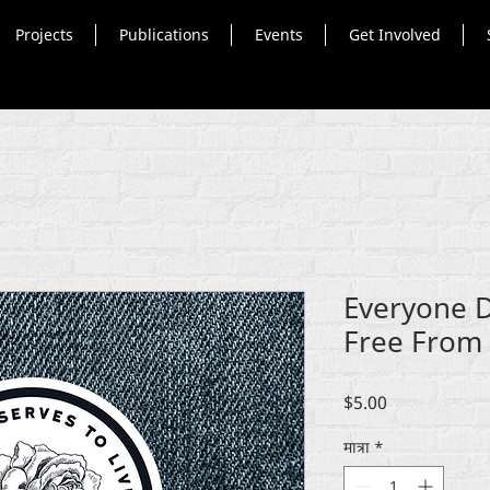
Projects
Publications
Events
Get Involved
Everyone D
Free From 
मूल्य
$5.00
मात्रा
*