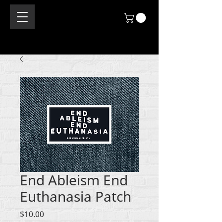
End Ableism End
Euthanasia Patch
मूल्य
$10.00