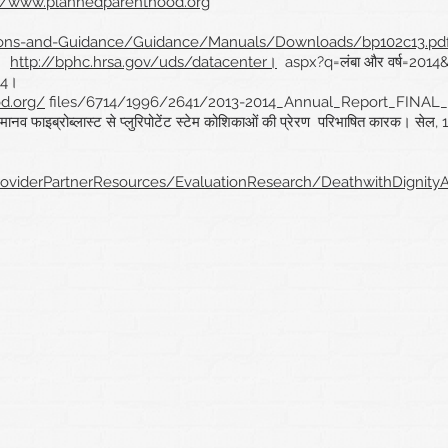
://www.plannedparenthood.org
ions-and-Guidance/Guidance/Manuals/Downloads/bp102c13.pd
।
http://bphc.hrsa.gov/uds/datacenter।
aspx?q=लंबा और वर्ष=2014&
014।
d.org/
files/6714/1996/2641/2013-2014_Annual_Report_FINA
व फाइब्रोब्लास्ट से प्लुरिपोटेंट स्टेम कोशिकाओं की प्रेरण
परिभाषित कारक। सेल, 1
/ProviderPartnerResources/EvaluationResearch/DeathwithDignit