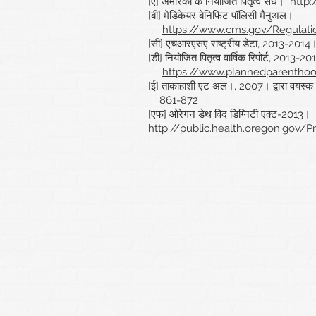
[ए] अमेरिका के नियोजित पितृत्व संघ।
http
[बी] मेडिकेयर बेनिफिट पॉलिसी मैनुअल।
https://www.cms.gov/Regulat
[सी] एचआरएसए राष्ट्रीय डेटा, 2013-2014
[डी] नियोजित पितृत्व वार्षिक रिपोर्ट, 2013-2
https://www.plannedparenthoo
[ई] ताकाहाशी एट अल।, 2007। द्वारा वयस्क मान
861-872
[एफ] ओरेगन डेथ विद डिग्निटी एक्ट-2013।
http://public.health.oregon.gov