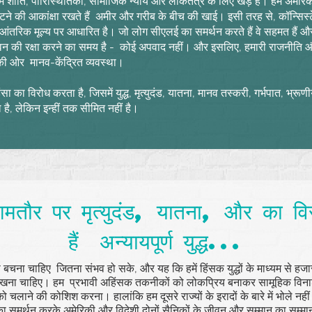
हम शांति, पारिस्थितिकी, सामाजिक न्याय और लोकतंत्र के लिए खड़े हैं। हम अमेरिक
ने की आकांक्षा रखते हैं
अमीर और गरीब के बीच की खाई। इसी तरह से, कॉन्सिस
ति के आंतरिक मूल्य पर आधारित है। जो लोग सीएलई का समर्थन करते हैं वे सहमत हैं औ
वन की रक्षा करने का समय है -
कोई अपवाद नहीं। और इसलिए, हमारी राजनीति और ह
 की ओर
मानव-केंद्रित व्यवस्था।
का विरोध करता है, जिसमें युद्ध, मृत्युदंड, यातना, मानव तस्करी, गर्भपात, भ्रू
ल है, लेकिन इन्हीं तक सीमित नहीं है।
 आमतौर पर मृत्युदंड, यातना, और का वि
हैं अन्यायपूर्ण युद्ध...
युद्ध से बचना चाहिए जितना संभव हो सके, और यह कि हमें हिंसक युद्धों के माध्यम से ह
्ष्य रखना चाहिए। हम प्रभावी अहिंसक तकनीकों को लोकप्रिय बनाकर सामूहिक विन
को चलाने की कोशिश करना। हालांकि हम दूसरे राज्यों के इरादों के बारे में भोले नही
 का समर्थन करके अमेरिकी और विदेशी दोनों सैनिकों के जीवन और सम्मान का सम्मा