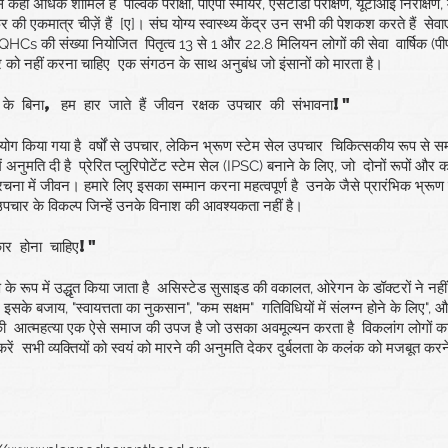
. से कहीं अधिक शामिल है
पैल्विक परीक्षा, पीएपी स्मीयर, एसटीडी परीक्षण, यूटीआई निरीक्ष
़र की एकमात्र चीज़ें हैं
[ए]। संघ योग्य स्वास्थ्य केंद्र उन सभी की पेशकश करते हैं
सेवा
। FQHCs की संख्या नियोजित
पितृत्व 13 से 1 और 22.8 मिलियन लोगों की सेवा
वार्षिक (प
र को नहीं करना चाहिए
एक संगठन के साथ अनुबंध जो इंसानों को मारता है।
े बिना, हम हार जाते हैं
जीवन रक्षक उपचार की संभावना!"
योग किया गया है
वर्षों से उपचार, लेकिन भ्रूण स्टेम सेल उपचार
चिकित्सकीय रूप से समस
ं अनुमति दी है
प्रेरित प्लुरिपोटेंट स्टेम सेल (IPSC) बनाने के लिए, जो
दोनों रूपों और का
ना में जीवन। हमारे लिए इसका सम्मान करना महत्वपूर्ण है
उनके जैसे प्रारंभिक भ्रूण 
पचार के विकल्प जिन्हें उनके विनाश की आवश्यकता नहीं है।
ार होना चाहिए!"
 रूप में उद्धृत किया जाता है
असिस्टेड सुसाइड की वकालत, ओरेगन के डॉक्टरों ने नहीं
हैं। इसके बजाय, "स्वायत्तता का नुकसान", "कम सक्षम"
गतिविधियों में संलग्न होने के लिए", औ
की
आत्महत्या एक ऐसे समाज की उपज है जो उसका अवमूल्यन करता है
विकलांग लोगों क
रें
सभी व्यक्तियों को स्वयं को मारने की अनुमति देकर दुर्बलता के कलंक को मजबूत कर