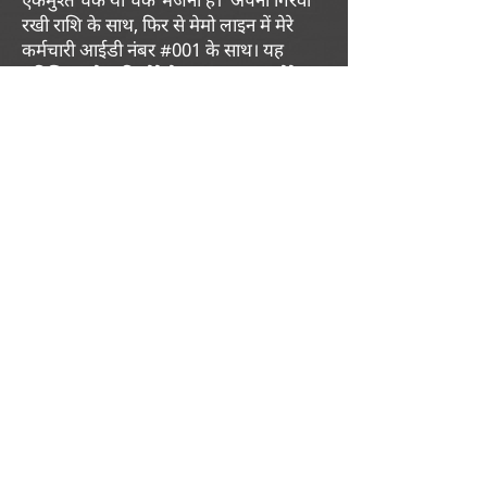
रखी राशि के साथ, फिर से मेमो लाइन में मेरे
कर्मचारी आईडी नंबर #001 के साथ। यह
सुनिश्चित करेगा कि मेरे वेतन का भुगतान मेरे
काम के लिए किया जाएगा।
और निश्चित रूप से, हम हैं
एक संघ द्वारा
मान्यता प्राप्त 501(c)3 गैर-लाभकारी निगम,
इसलिए सभी दान कर-कटौती योग्य हैं! मैं
आपके समर्थन के लिए तत्पर हूं और
अविश्वसनीय रूप से आभारी हूं, हालांकि आप
इसे दिखाना चुनते हैं।
कृपया ऊपर दिए गए "दान करें" बटन का प्रयोग करें
एक बार बनाने के लिए or
मेरे काम के लिए मासिक दान!