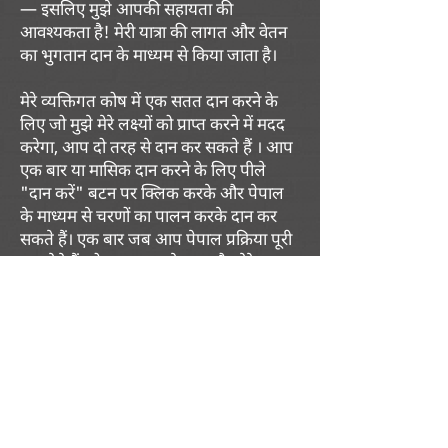
— इसलिए मुझे आपकी सहायता की
आवश्यकता है! मेरी यात्रा की लागत और वेतन
का भुगतान दान के माध्यम से किया जाता है।
मेरे व्यक्तिगत कोष में एक सतत दान करने के
लिए जो मुझे मेरे लक्ष्यों को प्राप्त करने में मदद
करेगा, आप दो तरह से दान कर सकते हैं । आप
एक बार या मासिक दान करने के लिए पीले
"दान करें" बटन पर क्लिक करके और पेपाल
के माध्यम से चरणों का पालन करके दान कर
सकते हैं। एक बार जब आप पेपाल प्रक्रिया पूरी
कर लेते हैं, तो कृपया अपने नाम और मेरे
कर्मचारी आईडी नंबर #004 के साथ
account@rehumanizeintl.org
पर
एक ईमेल भेजें। दूसरा विकल्प हमारे कार्यालय
के पते (इस पृष्ठ के पाद लेख में पाया गया) पर
"रिह्यूमनाइज़ इंटरनेशनल" के लिए हर महीने
एकमुश्त चेक या चेक भेजना है।
मेमो लाइन में
मेरे कर्मचारी आईडी नंबर #004 के साथ फिर से
अपनी गिरवी रखी गई राशि के साथ। यह