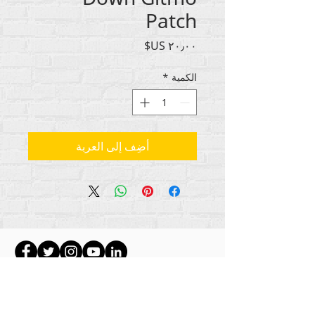
Patch
السعر
الكمية
*
أضِف إلى العربة
جميع حقوق الطبع والنشر للمحتوى Rehumanize
2012-2022
International
، ما لم يُذكر خلاف ذلك في
السطور الثانوية.
كانت شركة Rehumanize International تعمل سابقًا