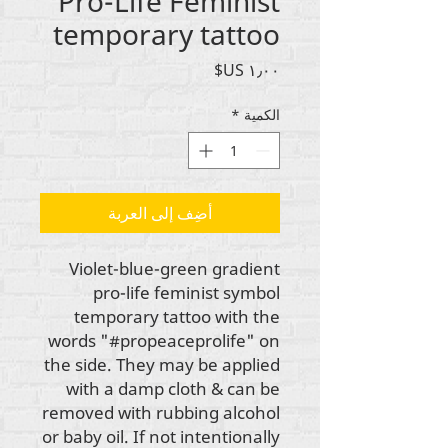
Pro-Life Feminist
temporary tattoo
السعر
الكمية
*
أضِف إلى العربة
Violet-blue-green gradient
pro-life feminist symbol
temporary tattoo with the
words "#propeaceprolife" on
the side. They may be applied
with a damp cloth & can be
removed with rubbing alcohol
or baby oil. If not intentionally