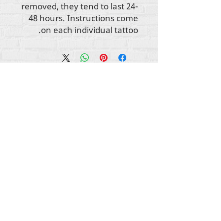
removed, they tend to last 24-
48 hours. Instructions come
on each individual tattoo.
جميع حقوق الطبع والنشر للمحتوى Rehumanize
2012-2022
International
، ما لم يُذكر خلاف ذلك في
السطور الثانوية.
كانت شركة Rehumanize International تعمل سابقًا
باسم Life Matters Journal، Inc. ،
.
2011-2017
Rehumanize International هي شركة مسجلة
لممارسة الأعمال
باسم Life Matters Journal Inc. من
2017 إلى 2021.
إعادة الإنسانية الدولية
309 شارع سميثفيلد STE 210
بيتسبرغ ، بنسلفانيا 15222
info@rehumanizeintl.org