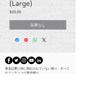
(Large)
価
$20.00
格
在庫なし
署名記事に特に明記されていない限り、すべて
のコンテンツの著作権は
RehumanizeInternational2012-2022にあります。
Rehumanize Internationalは、以前はLife Matters
Journal、Inc.として2011年から2017年に事業を行
っていました。 Rehumanize Internationalは、
2017年から2021年までLife
MattersJournalInc
.の名
前で登録されたDoingBusinessでした。