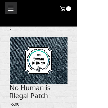
No Human is
Illegal Patch
価
$5.00