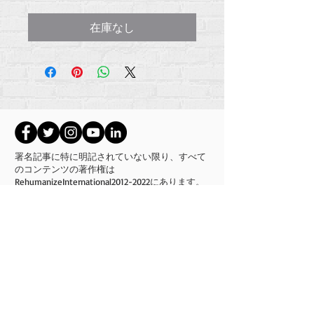
格
在庫なし
署名記事に特に明記されていない限り、すべて
のコンテンツの著作権は
RehumanizeInternational2012-2022にあります。
Rehumanize Internationalは、以前はLife Matters
Journal、Inc.として2011年から2017年に事業を行
っていました。 Rehumanize Internationalは、
2017年から2021年までLife
MattersJournalInc
.の名
前で登録されたDoingBusinessでした。
インターナショナルを再人間化する
309スミスフィールドストリートSTE210
ペンシルバニア州ピッツバーグ15222