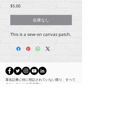
価
$5.00
格
在庫なし
This is a sew-on canvas patch.
署名記事に特に明記されていない限り、すべて
のコンテンツの著作権は
RehumanizeInternational2012-2022にあります。
Rehumanize Internationalは、以前はLife Matters
Journal、Inc.として2011年から2017年に事業を行
っていました。 Rehumanize Internationalは、
2017年から2021年までLife
MattersJournalInc
.の名
前で登録されたDoingBusinessでした。