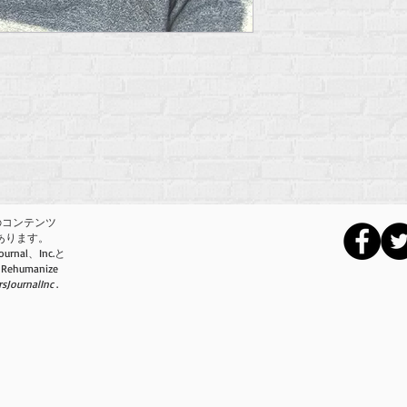
のコンテンツ
22にあります。
ournal、Inc.と
humanize
rsJournalInc
.