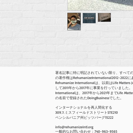
署名記事に特に明記されていない限り、すべて
の著作権はRehumanizeInternational2012-20
Rehumanize Internationalは、以前はLife Matters J
して2011年から2017年に事業を行っていました。 Re
Internationalは、2017年から2021年までLife
Matte
の名前で登録されたDoingBusinessでした。
インターナショナルを再人間化する
309スミスフィールドストリートSTE210
ペンシルバニア州ピッツバーグ15222
info@rehumanizeintl.org
一般的なお問い合わせ：740-963-9565