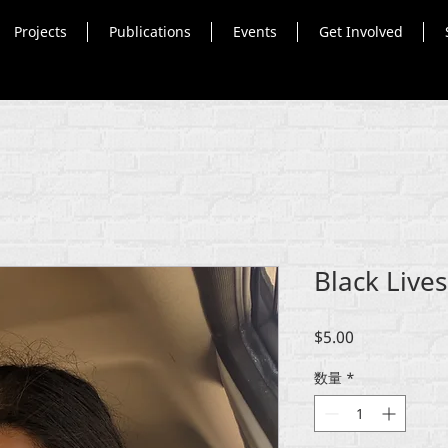
Projects
Publications
Events
Get Involved
Black Live
価
$5.00
格
数量
*