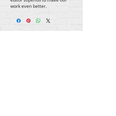
work even better.
署名記事に特に明記されていない限り、すべて
のコンテンツの著作権は
RehumanizeInternational2012-2022にあります。
Rehumanize Internationalは、以前はLife Matters
Journal、Inc.として2011年から2017年に事業を行
っていました。 Rehumanize Internationalは、
2017年から2021年までLife
MattersJournalInc
.の名
前で登録されたDoingBusinessでした。
インターナショナルを再人間化する
309スミスフィールドストリートSTE210
ペンシルバニア州ピッツバーグ15222
info@rehumanizeintl.org
一般的なお問い合わせ：740-963-9565