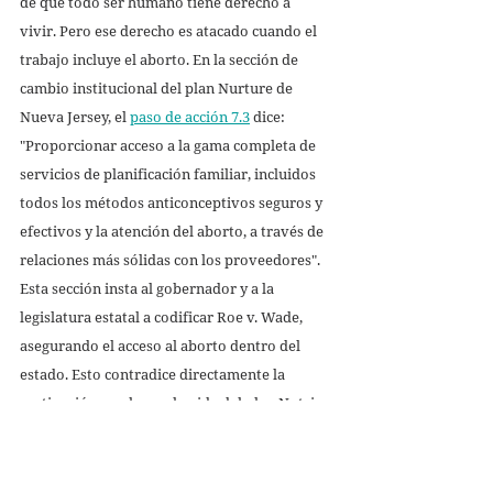
de que todo ser humano tiene derecho a 
vivir. Pero ese derecho es atacado cuando el 
trabajo incluye el aborto. En la sección de 
cambio institucional del plan Nurture de 
Nueva Jersey, el 
paso de acción 7.3
 dice: 
"Proporcionar acceso a la gama completa de 
servicios de planificación familiar, incluidos 
todos los métodos anticonceptivos seguros y 
efectivos y la atención del aborto, a través de 
relaciones más sólidas con los proveedores". 
Esta sección insta al gobernador y a la 
legislatura estatal a codificar Roe v. Wade, 
asegurando el acceso al aborto dentro del 
estado. Esto contradice directamente la 
motivación que honra la vida del plan Nutrir. 
El embarazo no debe ser una sentencia de 
muerte. Nuestro país no está brindando la 